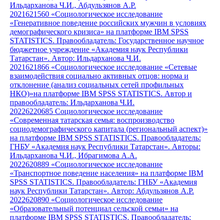
Ильдарханова Ч.И., Абдульзянов А.Р.
2021621560 «Социологическое исследование
«Генеративное поведение российских мужчин в условиях
демографического кризиса» на платформе IBM SPSS
STATISTICS. Правообладатель: Государственное научное
бюджетное учреждение «Академия наук Республики
Татарстан». Автор: Ильдарханова Ч.И.
2021621866 «Социологическое исследование «Сетевые
взаимодействия социально активных отцов: норма и
отклонение (анализ социальных сетей профильных
НКО)»на платформе IBM SPSS STATISTICS. Автор и
правообладатель: Ильдарханова Ч.И.
20226220685 Социологическое исследование
«Современная татарская семья: воспроизводство
социодемографического капитала (региональный аспект)»
на платформе IBM SPSS STATISTICS. Правообладатель:
ГНБУ «Академия наук Республики Татарстан». Авторы:
Ильдарханова Ч.И., Ибрагимова А.А.
2022620889 «Социологическое исследование
«Транспортное поведение населения» на платформе IBM
SPSS STATISTICS. Правообладатель: ГНБУ «Академия
наук Республики Татарстан». Автор: Абдульзянов А.Р.
2022620890 «Социологическое исследование
«Образовательный потенциал сельской семьи» на
платформе IBM SPSS STATISTICS. Правообладатель: