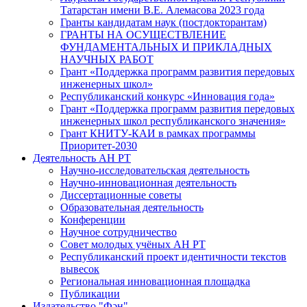
Татарстан имени В.Е. Алемасова 2023 года
Гранты кандидатам наук (постдокторантам)
ГРАНТЫ НА ОСУЩЕСТВЛЕНИЕ
ФУНДАМЕНТАЛЬНЫХ И ПРИКЛАДНЫХ
НАУЧНЫХ РАБОТ
Грант «Поддержка программ развития передовых
инженерных школ»
Республиканский конкурс «Инновация года»
Грант «Поддержка программ развития передовых
инженерных школ республиканского значения»
Грант КНИТУ-КАИ в рамках программы
Приоритет-2030
Деятельность АН РТ
Научно-исследовательская деятельность
Научно-инновационная деятельность
Диссертационные советы
Образовательная деятельность
Конференции
Научное сотрудничество
Совет молодых учёных АН РТ
Республиканский проект идентичности текстов
вывесок
Региональная инновационная площадка
Публикации
Издательство "Фән"