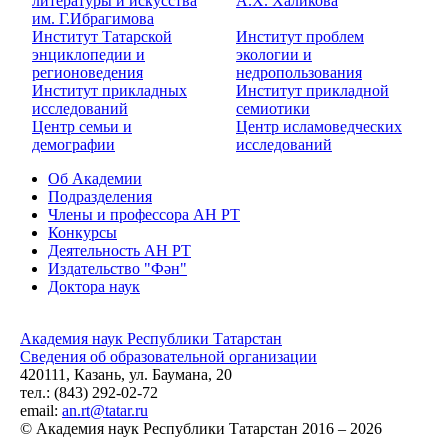
литературы и искусства
А.Х. Халикова
им. Г.Ибрагимова
Институт Татарской
Институт проблем
энциклопедии и
экологии и
регионоведения
недропользования
Институт прикладных
Институт прикладной
исследований
семиотики
Центр семьи и
Центр исламоведческих
демографии
исследований
Об Академии
Подразделения
Члены и профессора АН РТ
Конкурсы
Деятельность АН РТ
Издательство "Фән"
Доктора наук
Академия наук Республики Татарстан
Сведения об образовательной организации
420111, Казань, ул. Баумана, 20
тел.: (843) 292-02-72
email:
an.rt@tatar.ru
© Академия наук Республики Татарстан 2016 – 2026