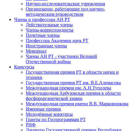
Научно-исследовательские учреждения
Организации, работающие под научно-
методическим руководством
Члены и профессора АН РТ
Действительные члены
Члены-корреспонденты
Почетные члены
Профессора Академии наук РТ
Иностранные члены
Мемориал
Члены АН РТ - участники Великой
Отечественной войны
Конкурсы
Государственная премия РТ в области науки и
техники
Государственная премия РТ им. В.Е.Алемасова
Международная премия им. А.Н.Туполева
Международная Арбузовская премия в области
фосфорорганической химии
Международная премия имени В.В. Марковникова
Именные премии
Молодёжные конкурсы
Гранты по Госпрограммам РТ
РНФ
Лауреаты Государственной премии Республики