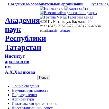
Сведения об образовательной организации
Рус
Тат
Eng
Академия
420111, Казань, ул. Баумана, 20
тел.: (843) 292-02-72, (843) 292-40-34
наук
email:
an.rt@tatar.ru
Республики
Татарстан
Институт
археологии
им.
А.Х.Халикова
Общие сведения
Научная деятельность
Подразделения
Аспирантура
Издательская деятельность
Диссертационный совет