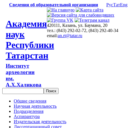
Сведения об образовательной организации
Рус
Тат
Eng
Академия
420111, Казань, ул. Баумана, 20
тел.: (843) 292-02-72, (843) 292-40-34
наук
email:
an.rt@tatar.ru
Республики
Татарстан
Институт
археологии
им.
А.Х.Халикова
Общие сведения
Научная деятельность
Подразделения
Аспирантура
Издательская деятельность
Диссертационный совет