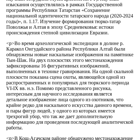
изыскания осуществлялись в рамках Государственной
программы Республики Татарстан «Сохранение
национальной идентичности татарского народа (2020-2024
годы)», п. 1.17. Изучение формирования тюрко-татар
Поволжья и Алтая в эпоху Средневековья: истоки
происхождения степной цивилизации Евразии.
<р>Во время археологической экспедиции в долине р.
Каракол Онгудайского района Республики Алтай были
обнаружены новые наскальные изображения на памятнике
Тын-Шак. На двух плоскостях этого местонахождения
зафиксированы 16 фигуративных изображений,
выполненных в технике гравирования. На одной скальной
плоскости показана сцена охоты, являющейся одной из
распространенных и популярных для тюркского периода
VI-IX вв. н.э. Помимо представленного рисунка,
интересным для научного исследования является
детальное изображение лица одного из охотников, что
крайне редко для наскального искусства данного времени,
и пары фигур людей, у одного из которых имеется
трехрогий убор, что так же дает дополнительную
информацию для проведения последующей аналитической
работы.
<р>В Кош-Агачском районе обнаружено местонахождение