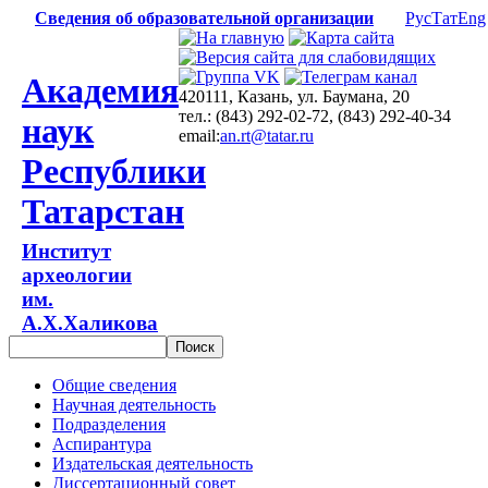
Сведения об образовательной организации
Рус
Тат
Eng
Академия
420111, Казань, ул. Баумана, 20
тел.: (843) 292-02-72, (843) 292-40-34
наук
email:
an.rt@tatar.ru
Республики
Татарстан
Институт
археологии
им.
А.Х.Халикова
Общие сведения
Научная деятельность
Подразделения
Аспирантура
Издательская деятельность
Диссертационный совет