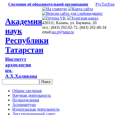
Сведения об образовательной организации
Рус
Тат
Eng
Академия
420111, Казань, ул. Баумана, 20
тел.: (843) 292-02-72, (843) 292-40-34
наук
email:
an.rt@tatar.ru
Республики
Татарстан
Институт
археологии
им.
А.Х.Халикова
Общие сведения
Научная деятельность
Подразделения
Аспирантура
Издательская деятельность
Диссертационный совет