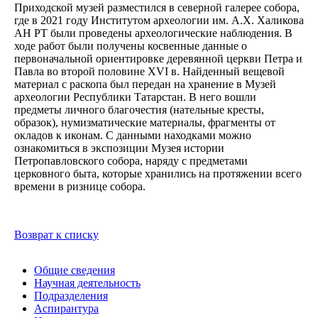
Приходской музей разместился в северной галерее собора,
где в 2021 году Институтом археологии им. А.Х. Халикова
АН РТ были проведены археологические наблюдения. В
ходе работ были получены косвенные данные о
первоначальной ориентировке деревянной церкви Петра и
Павла во второй половине XVI в. Найденный вещевой
материал с раскопа был передан на хранение в Музей
археологии Республики Татарстан. В него вошли
предметы личного благочестия (нательные кресты,
образок), нумизматические материалы, фрагменты от
окладов к иконам. С данными находками можно
ознакомиться в экспозиции Музея истории
Петропавловского собора, наряду с предметами
церковного быта, которые хранились на протяжении всего
времени в ризнице собора.
Возврат к списку
Общие сведения
Научная деятельность
Подразделения
Аспирантура