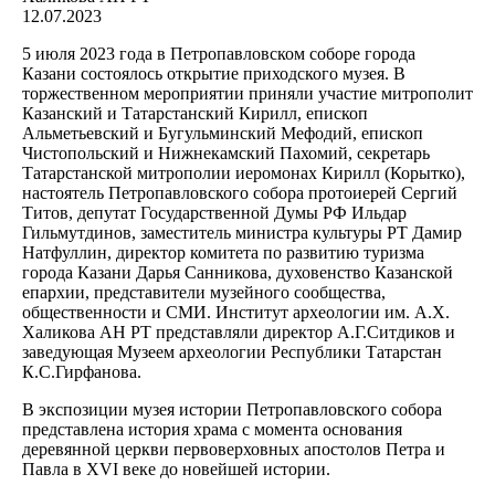
12.07.2023
5 июля 2023 года в Петропавловском соборе города
Казани состоялось открытие приходского музея. В
торжественном мероприятии приняли участие митрополит
Казанский и Татарстанский Кирилл, епископ
Альметьевский и Бугульминский Мефодий, епископ
Чистопольский и Нижнекамский Пахомий, секретарь
Татарстанской митрополии иеромонах Кирилл (Корытко),
настоятель Петропавловского собора протоиерей Сергий
Титов, депутат Государственной Думы РФ Ильдар
Гильмутдинов, заместитель министра культуры РТ Дамир
Натфуллин, директор комитета по развитию туризма
города Казани Дарья Санникова, духовенство Казанской
епархии, представители музейного сообщества,
общественности и СМИ. Институт археологии им. А.Х.
Халикова АН РТ представляли директор А.Г.Ситдиков и
заведующая Музеем археологии Республики Татарстан
К.С.Гирфанова.
В экспозиции музея истории Петропавловского собора
представлена история храма с момента основания
деревянной церкви первоверховных апостолов Петра и
Павла в XVI веке до новейшей истории.