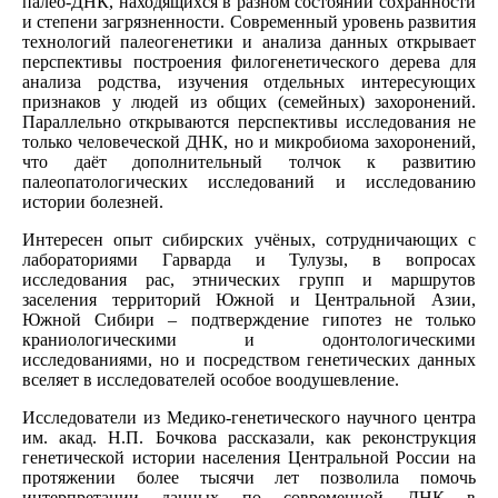
палео-ДНК, находящихся в разном состоянии сохранности
и степени загрязненности. Современный уровень развития
технологий палеогенетики и анализа данных открывает
перспективы построения филогенетического дерева для
анализа родства, изучения отдельных интересующих
признаков у людей из общих (семейных) захоронений.
Параллельно открываются перспективы исследования не
только человеческой ДНК, но и микробиома захоронений,
что даёт дополнительный толчок к развитию
палеопатологических исследований и исследованию
истории болезней.
Интересен опыт сибирских учёных, сотрудничающих с
лабораториями Гарварда и Тулузы, в вопросах
исследования рас, этнических групп и маршрутов
заселения территорий Южной и Центральной Азии,
Южной Сибири – подтверждение гипотез не только
краниологическими и одонтологическими
исследованиями, но и посредством генетических данных
вселяет в исследователей особое воодушевление.
Исследователи из Медико-генетического научного центра
им. акад. Н.П. Бочкова рассказали, как реконструкция
генетической истории населения Центральной России на
протяжении более тысячи лет позволила помочь
интерпретации данных по современной ДНК в