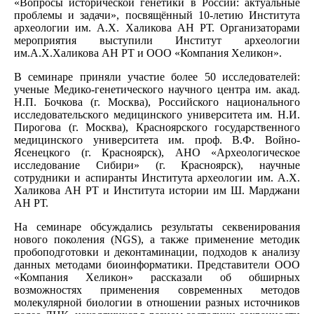
«Вопросы исторической генетики в России: актуальные
проблемы и задачи», посвящённый 10-летию Института
археологии им. А.Х. Халикова АН РТ. Организаторами
мероприятия выступили Институт археологии
им.А.Х.Халикова АН РТ и ООО «Компания Хеликон».
В семинаре приняли участие более 50 исследователей:
ученые Медико-генетического научного центра им. акад.
Н.П. Бочкова (г. Москва), Российского национального
исследовательского медицинского университета им. Н.И.
Пирогова (г. Москва), Красноярского государственного
медицинского университета им. проф. В.Ф. Войно-
Ясенецкого (г. Красноярск), АНО «Археологическое
исследование Сибири» (г. Красноярск), научные
сотрудники и аспиранты Института археологии им. А.Х.
Халикова АН РТ и Института истории им Ш. Марджани
АН РТ.
На семинаре обсуждались результаты секвенирования
нового поколения (NGS), а также применение методик
пробоподготовки и деконтаминации, подходов к анализу
данных методами биоинформатики. Представители ООО
«Компания Хеликон» рассказали об обширных
возможностях применения современных методов
молекулярной биологии в отношении разных источников