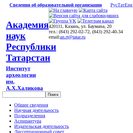
Сведения об образовательной организации
Рус
Тат
Eng
Академия
420111, Казань, ул. Баумана, 20
тел.: (843) 292-02-72, (843) 292-40-34
наук
email:
an.rt@tatar.ru
Республики
Татарстан
Институт
археологии
им.
А.Х.Халикова
Общие сведения
Научная деятельность
Подразделения
Аспирантура
Издательская деятельность
Диссертационный совет