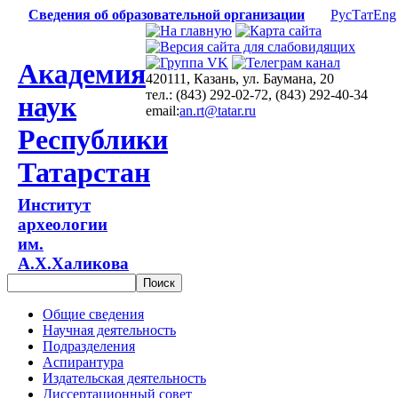
Сведения об образовательной организации
Рус
Тат
Eng
Академия
420111, Казань, ул. Баумана, 20
тел.: (843) 292-02-72, (843) 292-40-34
наук
email:
an.rt@tatar.ru
Республики
Татарстан
Институт
археологии
им.
А.Х.Халикова
Общие сведения
Научная деятельность
Подразделения
Аспирантура
Издательская деятельность
Диссертационный совет