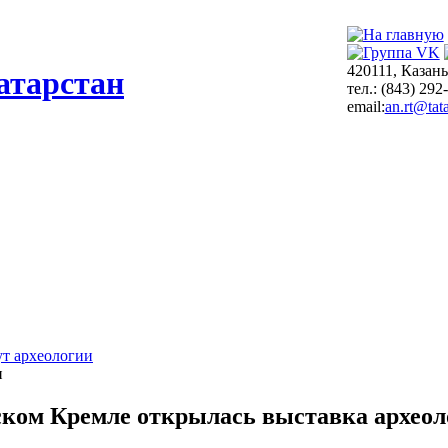
420111, Казань
атарстан
тел.: (843) 292
email:
an.rt@tata
т археологии
и
ском Кремле открылась выставка археол