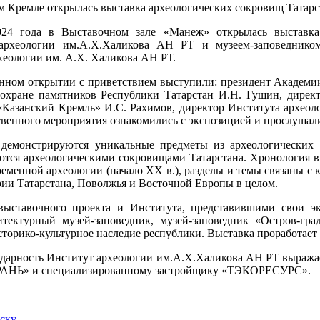
024 года в Выставочном зале «Манеж» открылась выставк
археологии им.А.Х.Халикова АН РТ и музеем-заповеднико
хеологии им. А.Х. Халикова АН РТ.
нном открытии с приветствием выступили: президент Академии
охране памятников Республики Татарстан И.Н. Гущин, дирек
«Казанский Кремль» И.С. Рахимов, директор Института археол
твенного мероприятия ознакомились с экспозицией и прослушал
 демонстрируются уникальные предметы из археологических 
ются археологическими сокровищами Татарстана. Хронология в
временной археологии (начало XX в.), разделы и темы связаны 
рии Татарстана, Поволжья и Восточной Европы в целом.
выставочного проекта и Института, представившими свои эк
итектурный музей-заповедник, музей-заповедник «Остров-гр
торико-культурное наследие республики. Выставка проработает 
дарность Институт археологии им.А.Х.Халикова АН РТ выражае
РАНЬ» и специализированному застройщику «ТЭКОРЕСУРС».
иску