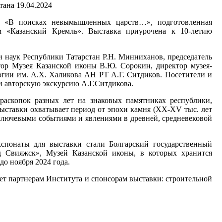
19.04.2024
а «В поисках невымышленных царств…», подготовленная
м «Казанский Кремль». Выставка приурочена к 10-летию
 наук Республики Татарстан Р.Н. Минниханов, председатель
тор Музея Казанской иконы В.Ю. Сорокин, директор музея-
огии им. А.Х. Халикова АН РТ А.Г. Ситдиков. Посетители и
и авторскую экскурсию А.Г.Ситдикова.
раскопок разных лет на знаковых памятниках республики,
ыставки охватывает период от эпохи камня (XX-XV тыс. лет
с ключевыми событиями и явлениями в древней, средневековой
спонаты для выставки стали Болгарский государственный
ад Свияжск», Музей Казанской иконы, в которых хранится
до ноября 2024 года.
т партнерам Института и спонсорам выставки: строительной