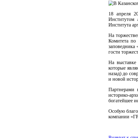
18 апреля 2
Институтом 
Института ар
На торжестве
Комитета по 
заповедника 
гости торжес
На выставке
которые явля
назад) до со
и новой исто
Партнерами 
историко-арх
богатейшее ис
Особую благо
компании «Г
Возврат к сп