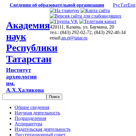
Сведения об образовательной организации
Рус
Тат
Eng
Академия
420111, Казань, ул. Баумана, 20
тел.: (843) 292-02-72, (843) 292-40-34
наук
email:
an.rt@tatar.ru
Республики
Татарстан
Институт
археологии
им.
А.Х.Халикова
Общие сведения
Научная деятельность
Подразделения
Аспирантура
Издательская деятельность
Диссертационный совет