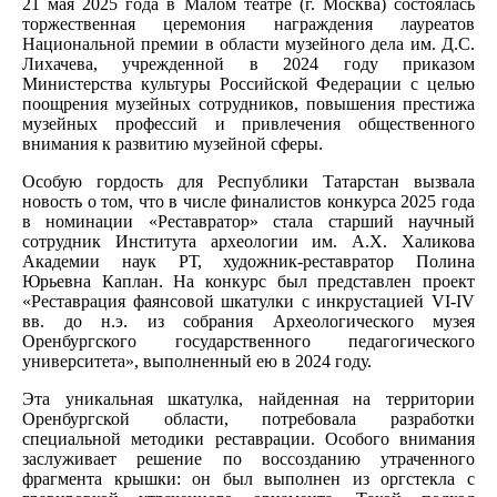
21 мая 2025 года в Малом театре (г. Москва) состоялась
торжественная церемония награждения лауреатов
Национальной премии в области музейного дела им. Д.С.
Лихачева, учрежденной в 2024 году приказом
Министерства культуры Российской Федерации с целью
поощрения музейных сотрудников, повышения престижа
музейных профессий и привлечения общественного
внимания к развитию музейной сферы.
Особую гордость для Республики Татарстан вызвала
новость о том, что в числе финалистов конкурса 2025 года
в номинации «Реставратор» стала старший научный
сотрудник Института археологии им. А.Х. Халикова
Академии наук РТ, художник-реставратор Полина
Юрьевна Каплан. На конкурс был представлен проект
«Реставрация фаянсовой шкатулки c инкрустацией VI-IV
вв. до н.э. из собрания Археологического музея
Оренбургского государственного педагогического
университета», выполненный ею в 2024 году.
Эта уникальная шкатулка, найденная на территории
Оренбургской области, потребовала разработки
специальной методики реставрации. Особого внимания
заслуживает решение по воссозданию утраченного
фрагмента крышки: он был выполнен из оргстекла с