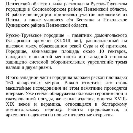
Пензенской области начала раскопки на Русско-Труевском
городище в Сосновоборском районе Пензенской области.
В работе экспедиции принимают участие школьники из
Пензы, а также учащиеся сёл Бестянка и Никольское
Кузнецкого района Пензенской области.
Русско-Труевское городище – памятник домонгольского
булгарского времени (XI-XIII вв.), расположенный на
высоком мысу, образованном рекой Сура и её притоком.
Городище, занимающее площадь около 10 гектаров,
находится в лесистой местности и с западной стороны
защищено системой оборонительных укреплений: тремя
валами и двумя рвами.
В юго-западной части городища заложен раскоп площадью
160 квадратных метров. Важно отметить, что столь
масштабные исследования на этом памятнике проводятся
впервые. Уже сейчас обнаружены обломки сероглиняной и
глазурованной посуды, железные изделия, монеты XVIII-
XIX веков и керамика, относящаяся к болгарскому
домонгольскому периоду. Работы продолжаются, и
археологи надеются на новые интересные открытия.