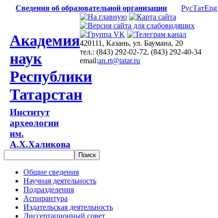
Сведения об образовательной организации
Рус
Тат
Eng
Академия
420111, Казань, ул. Баумана, 20
тел.: (843) 292-02-72, (843) 292-40-34
наук
email:
an.rt@tatar.ru
Республики
Татарстан
Институт
археологии
им.
А.Х.Халикова
Общие сведения
Научная деятельность
Подразделения
Аспирантура
Издательская деятельность
Диссертационный совет