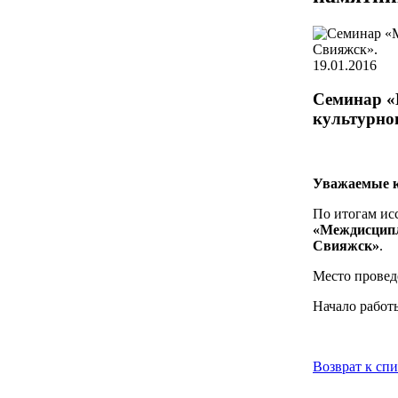
19.01.2016
Семинар «
культурног
Уважаемые к
По итогам исс
«Междисципл
Свияжск»
.
Место проведе
Начало работы
Возврат к сп