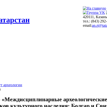
420111, Казань
атарстан
тел.: (843) 292
email:
an.rt@tata
т археологии
и
 «Междисциплинарные археологические 
ков культурного наследия: Болгар и Сви