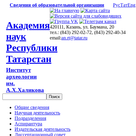
Сведения об образовательной организации
Рус
Тат
Eng
Академия
420111, Казань, ул. Баумана, 20
тел.: (843) 292-02-72, (843) 292-40-34
наук
email:
an.rt@tatar.ru
Республики
Татарстан
Институт
археологии
им.
А.Х.Халикова
Общие сведения
Научная деятельность
Подразделения
Аспирантура
Издательская деятельность
Диссертационный совет