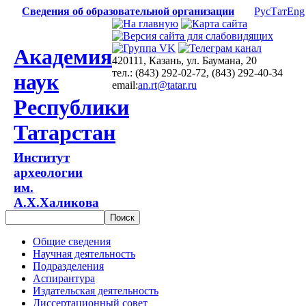
Сведения об образовательной организации
Рус
Тат
Eng
Академия
420111, Казань, ул. Баумана, 20
тел.: (843) 292-02-72, (843) 292-40-34
наук
email:
an.rt@tatar.ru
Республики
Татарстан
Институт
археологии
им.
А.Х.Халикова
Общие сведения
Научная деятельность
Подразделения
Аспирантура
Издательская деятельность
Диссертационный совет