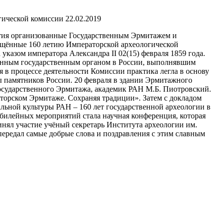
22.02.2019
ятия организованные Государственным Эрмитажем и
ящённые 160 летию Императорской археологической
указом императора Александра II 02(15) февраля 1859 года.
венным государственным органом в России, выполнявшим
в процессе деятельности Комиссии практика легла в основу
 памятников России. 20 февраля в здании Эрмитажного
Государственного Эрмитажа, академик РАН М.Б. Пиотровский.
торском Эрмитаже. Сохраняя традиции». Затем с докладом
льной культуры РАН – 160 лет государственной археологии в
билейных мероприятий стала научная конференция, которая
ял участие учёный секретарь Института археологии им.
 передал самые добрые слова и поздравления с этим славным