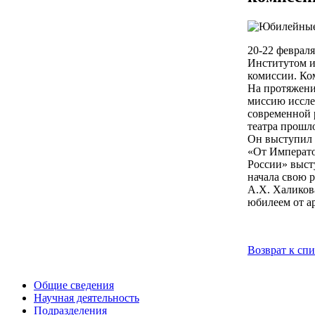
20-22 феврал
Институтом и
комиссии. Ком
На протяжени
миссию иссле
современной 
театра прошл
Он выступил 
«От Императо
России» выст
начала свою 
А.Х. Халикова
юбилеем от а
Возврат к сп
Общие сведения
Научная деятельность
Подразделения