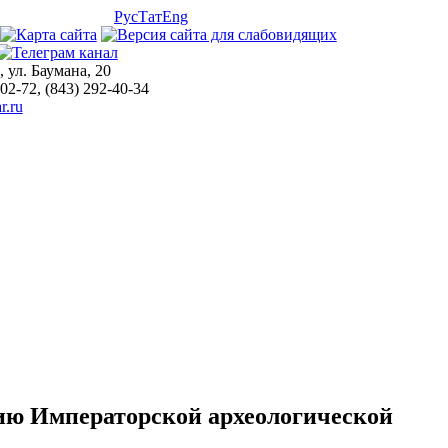
Рус
Тат
Eng
, ул. Баумана, 20
-02-72, (843) 292-40-34
r.ru
ию Императорской археологической