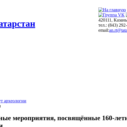
420111, Казань
атарстан
тел.: (843) 292
email:
an.rt@tata
т археологии
и
ые мероприятия, посвящённые 160-лет
и