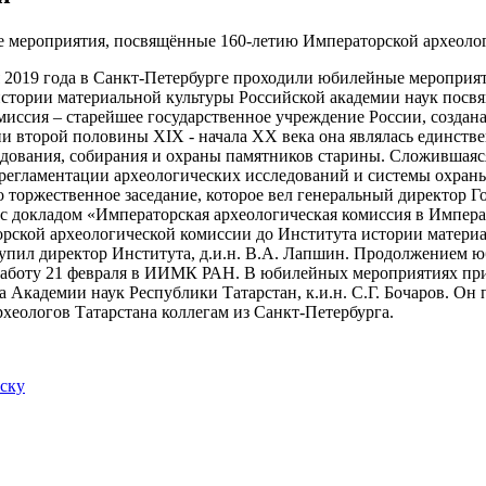
я 2019 года в Санкт-Петербурге проходили юбилейные меропри
стории материальной культуры Российской академии наук посв
иссия – старейшее государственное учреждение России, создана 
и второй половины XIX - начала XX века она являлась единст
дования, собирания и охраны памятников старины. Сложившаяся 
регламентации археологических исследований и системы охраны
о торжественное заседание, которое вел генеральный директор 
с докладом «Императорская археологическая комиссия в Импера
рской археологической комиссии до Института истории материа
упил директор Института, д.и.н. В.А. Лапшин. Продолжением ю
работу 21 февраля в ИИМК РАН. В юбилейных мероприятиях прин
 Академии наук Республики Татарстан, к.и.н. С.Г. Бочаров. Он
рхеологов Татарстана коллегам из Санкт-Петербурга.
иску