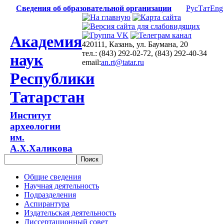
Сведения об образовательной организации
Рус
Тат
Eng
Академия
420111, Казань, ул. Баумана, 20
тел.: (843) 292-02-72, (843) 292-40-34
наук
email:
an.rt@tatar.ru
Республики
Татарстан
Институт
археологии
им.
А.Х.Халикова
Общие сведения
Научная деятельность
Подразделения
Аспирантура
Издательская деятельность
Диссертационный совет