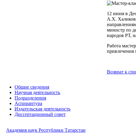
12 июня в Де
А.Х. Халиков
направлениям
министр по д
народов РТ, 
Работа масте
привлечения 
Возврат к сп
Общие сведения
Научная деятельность
Подразделения
Аспирантура
Издательская деятельность
Диссертационный совет
Академия наук Республики Татарстан