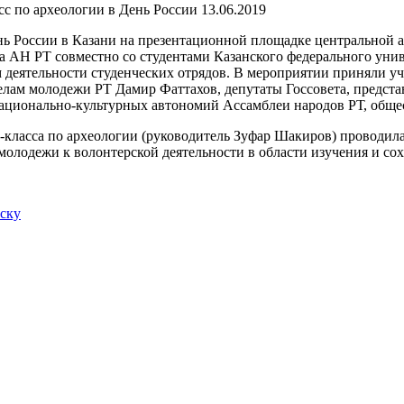
13.06.2019
нь России в Казани на презентационной площадке центральной а
а АН РТ совместно со студентами Казанского федерального униве
 деятельности студенческих отрядов. В мероприятии приняли уч
елам молодежи РТ Дамир Фаттахов, депутаты Госсовета, предст
национально-культурных автономий Ассамблеи народов РТ, общ
р-класса по археологии (руководитель Зуфар Шакиров) проводил
молодежи к волонтерской деятельности в области изучения и со
иску