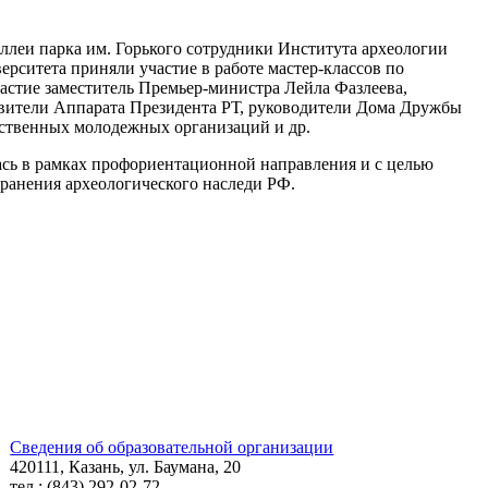
ллеи парка им. Горького сотрудники Института археологии
рситета приняли участие в работе мастер-классов по
астие заместитель Премьер-министра Лейла Фазлеева,
авители Аппарата Президента РТ, руководители Дома Дружбы
ественных молодежных организаций и др.
ась в рамках профориентационной направления и с целью
хранения археологического наследи РФ.
Сведения об образовательной организации
420111, Казань, ул. Баумана, 20
тел.: (843) 292-02-72