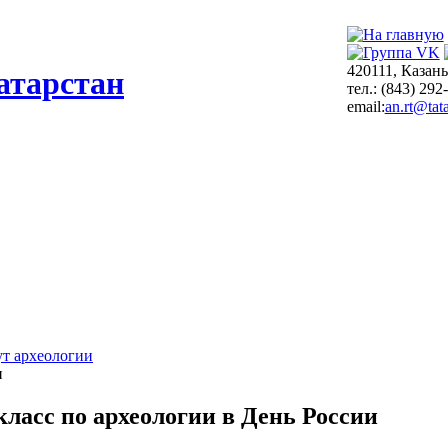
420111, Казань
атарстан
тел.: (843) 292
email:
an.rt@tata
т археологии
и
ласс по археологии в День России