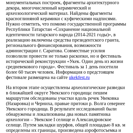
монументальных построек, фрагменты архитектурного
декора, многочисленный керамический и
археозоологический материал. Найдены фрагменты
красноглиняной керамики с куфическими надписями.
Нужно отметить, что помимо государственной программы
Республики Татарстан «Сохранение национальной
идентичности татарского народа (2014-2021 годы)», в
реализацию включены средства президентского гранта,
регионального финансирования, возможности
администрации г. Саратова. Совместные усилия
позволили провести не только раскопки, но и фестиваль
исторической реконструкции «Укек. Один день из жизни
средневекового города». Фестиваль за 1 день посетили
более 60 тысяч человек. Информация о предстоящем
фестивале размещена на сайте
ukekfest.ru
На втором этапе осуществлены археологические разведки
в ближайшей округе Увекского городища: пешим
маршрутом обследованы участки вдоль речек Увековка
(Назаровка) и Черниха, правые притоки р. Волга севернее
Увекского городища. В результате исследований были
обнаружены и локализованы два новых памятника
археологии – Увекское I селище и Александровское
селище. Путем закладки шурфов, общей площадью 8 кв. м
определены их границы, произведена аэрофотосъемка и