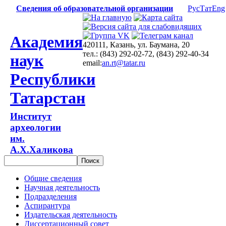
Сведения об образовательной организации
Рус
Тат
Eng
Академия
420111, Казань, ул. Баумана, 20
тел.: (843) 292-02-72, (843) 292-40-34
наук
email:
an.rt@tatar.ru
Республики
Татарстан
Институт
археологии
им.
А.Х.Халикова
Общие сведения
Научная деятельность
Подразделения
Аспирантура
Издательская деятельность
Диссертационный совет