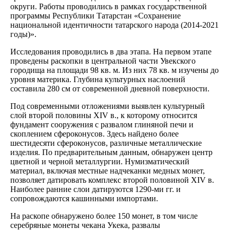
округи. Работы проводились в рамках государственной
программы Республики Татарстан «Сохранение
национальной идентичности татарского народа (2014-2021
годы)».
Исследования проводились в два этапа. На первом этапе
проведены раскопки в центральной части Увекского
городища на площади 98 кв. м. Из них 78 кв. м изучены до
уровня материка. Глубина культурных наслоений
составила 280 см от современной дневной поверхности.
Под современными отложениями выявлен культурный
слой второй половины XIV в., к которому относится
фундамент сооружения с развалом глиняной печи и
скоплением сфероконусов. Здесь найдено более
шестидесяти сфероконусов, различные металлические
изделия. По предварительным данным, обнаружен центр
цветной и черной металлургии. Нумизматический
материал, включая местные надчеканки медных монет,
позволяет датировать комплекс второй половиной XIV в.
Наиболее ранние слои датируются 1290-ми гг. и
сопровождаются кашинными импортами.
На раскопе обнаружено более 150 монет, в том числе
серебряные монеты чекана Укека, развалы