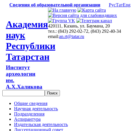
Сведения об образовательной организации
Рус
Тат
Eng
Академия
420111, Казань, ул. Баумана, 20
тел.: (843) 292-02-72, (843) 292-40-34
наук
email:
an.rt@tatar.ru
Республики
Татарстан
Институт
археологии
им.
А.Х.Халикова
Общие сведения
Научная деятельность
Подразделения
Аспирантура
Издательская деятельность
Диссертационный совет