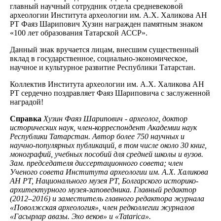
главный научный сотрудник отдела средневековой
археологии Института археологии им. А.Х. Халикова АН
РТ Фаяз Шарипович Хузин награжден памятным знаком
«100 лет образования Татарской АССР».
Данный знак вручается лицам, внесшим существенный
вклад в государственное, социально-экономическое,
научное и культурное развитие Республики Татарстан.
Коллектив Института археологии им. А.Х. Халикова АН
РТ сердечно поздравляет Фаяз Шариповича с заслуженной
наградой!
Справка
Хузин Фаяз Шарипович - археолог, доктор
исторических наук, член-корреспондент Академии наук
Республики Татарстан. Автор более 750 научных и
научно-популярных публикаций, в том числе около 30 книг,
монографий, учебных пособий для средней школы и вузов.
Зам. председателя диссертационного совета; член
Ученого совета Института археологии им. А.Х. Халикова
АН РТ, Национального музея РТ, Болгарского историко-
архитектурного музея-заповедника. Главный редактор
(2012–2016) и заместитель главного редактора журнала
«Поволжская археология», член редколлегии журналов
«Гасырлар авазы. Эхо веков» и «Tatarica».