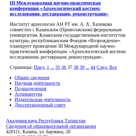
III Международная научно-практическая
конференция «Археологический костюм:
исследования, реставрация, реконструкция»
Институт археологии АН РТ им. А. Х. Халикова
совместно с Казанским (Приволжским) федеральным
университом, Казанским государственным институтом
культуры, республиканским Фондом «Возрождение»
планирует проведение III Международной научно-
практической конференции «Археологический костюм:
исследования, реставрация, реконструкция».
Страницы:
Пред.
1
...
35
36
37
38
39
...
44
След.
Все
Общие сведения
Научная деятельность
Подразделения
Аспирантура
Издательская деятельность
Диссертационный совет
Академия наук Республики Татарстан
Сведения об образовательной организации
420111, Казань, ул. Баумана, 20