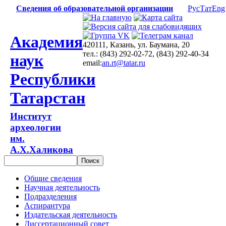
Сведения об образовательной организации
Рус
Тат
Eng
Академия
420111, Казань, ул. Баумана, 20
тел.: (843) 292-02-72, (843) 292-40-34
наук
email:
an.rt@tatar.ru
Республики
Татарстан
Институт
археологии
им.
А.Х.Халикова
Общие сведения
Научная деятельность
Подразделения
Аспирантура
Издательская деятельность
Диссертационный совет