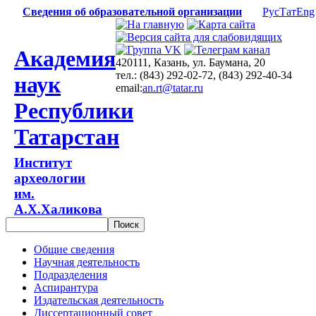
Сведения об образовательной организации
Рус
Тат
Eng
Академия
420111, Казань, ул. Баумана, 20
тел.: (843) 292-02-72, (843) 292-40-34
наук
email:
an.rt@tatar.ru
Республики
Татарстан
Институт
археологии
им.
А.Х.Халикова
Общие сведения
Научная деятельность
Подразделения
Аспирантура
Издательская деятельность
Диссертационный совет