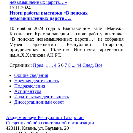
15.11.2024
Итоги работы выставки «В поисках
невымышленных царств…»
10 ноября 2024 года в Выставочном зале «Манеж»
Казанского Кремля завершила свою работу выставка
«В поисках невымышленных царств…» из собрания
Музея археологии Республики Татарстан,
приуроченная к 10-летию Института археологии
им.А.Х.Халикова АН РТ.
Страницы:
Пред.
1
...
4
5
6
7
8
...
44
След.
Все
Общие сведения
Научная деятельность
Подразделения
Аспирантура
Издательская деятельность
Диссертационный совет
Академия наук Республики Татарстан
Сведения об образовательной организации
420111, Казань, ул. Баумана, 20