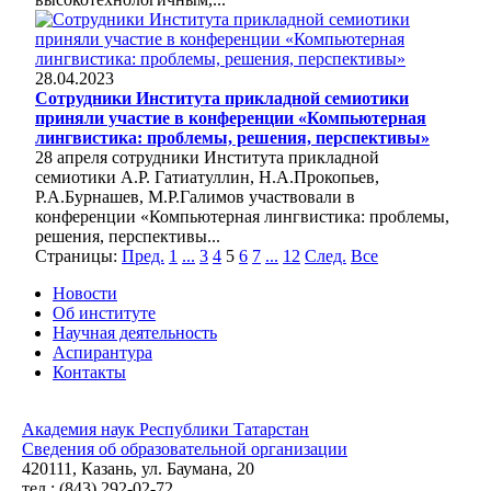
28.04.2023
Сотрудники Института прикладной семиотики
приняли участие в конференции «Компьютерная
лингвистика: проблемы, решения, перспективы»
28 апреля сотрудники Института прикладной
семиотики А.Р. Гатиатуллин, Н.А.Прокопьев,
Р.А.Бурнашев, М.Р.Галимов участвовали в
конференции «Компьютерная лингвистика: проблемы,
решения, перспективы...
Страницы:
Пред.
1
...
3
4
5
6
7
...
12
След.
Все
Новости
Об институте
Научная деятельность
Аспирантура
Контакты
Академия наук Республики Татарстан
Сведения об образовательной организации
420111, Казань, ул. Баумана, 20
тел.: (843) 292-02-72