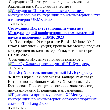
Сотрудники Института прикладной семиотики
Академии наук РТ приняли участие в...
15.09.2023
Сотрудники Института приняли участие в
Международной конференции по компьютерной
науке и инженерии UBMK-2023
13-15 сентября в Университете Burdur Mehmet Akif
Ersoy Üniversitesi (Турция) прошла 8-я Международная
конференция по компьютерной науке и инженерии
UBMK 2023.
Сотрудники Института приняли активное...
11.09.2023
Tatar.Бу Хакатон, посвященный Р.Г. Бухараеву
8-10 сентября в Технопарке им. Башира Рамеева (г.
Казань) прошел финал «Tatar.Бу Хакатон им. Р.Г.
Бухараева». Проект, целью которого является создание
инновационных IT-решений, направленных...
05.09.2023