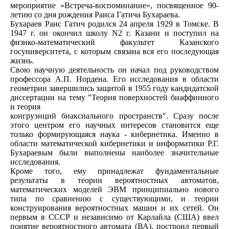
мероприятие «Встреча-воспоминание», посвященное 90-
летию со дня рождения Раиса Гатича Бухараева.
Бухараев Раис Гатич родился 24 апреля 1929 в Томске. В
1947 г. он окончил школу N2 г. Казани и поступил на
физико-математический факультет Казанского
госуниверситета, с которым связана вся его последующая
жизнь.
Свою научную деятельность он начал под руководством
профессора А.П. Нордена. Его исследования в области
геометрии завершились защитой в 1955 году кандидатской
диссертации на тему "Теория поверхностей биаффинного
и теория
конгруэнций биаксиального пространств". Сразу после
этого центром его научных интересов становится еще
только формирующаяся наука - кибернетика. Именно в
области математической кибернетики и информатики Р.Г.
Бухараевым были выполнены наиболее значительные
исследования.
Кроме того, ему принадлежат фундаментальные
результаты в теории вероятностных автоматов,
математических моделей ЭВМ принципиально нового
типа по сравнению с существующими, и теории
конструирования вероятностных машин и их сетей. Он
первым в СССР и независимо от Карлайла (США) ввел
понятие вероятностного автомата (ВА), построил первый