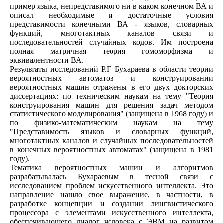
пример языка, непредставимого ни в каком конечном ВА и
описал необходимые и достаточные условия
представимости конечными ВА - языков, словарных
функций, многотактных каналов связи и
последовательностей случайных кодов. Им построена
полная матричная теория гомоморфизма и
эквивалентности ВА.
Результаты исследований Р.Г. Бухараева в области теории
вероятностных автоматов и конструировании
вероятностных машин отражены в его двух докторских
диссертациях: по техническим наукам на тему "Теория
конструирования машин для решения задач методом
статистического моделирования" (защищена в 1968 году) и
по физико-математическим наукам на тему
"Представимость языков и словарных функций,
многотактных каналов и случайных последовательностей
в конечных вероятностных автоматах" (защищена в 1981
году).
Тематика вероятностных машин и алгоритмов
разрабатывалась Бухараевым в тесной связи с
исследованием проблем искусственного интеллекта. Это
направление нашло свое выражение, в частности, в
разработке концепции и создании лингвистического
процессора с элементами искусственного интеллекта,
обеспечивающего диалог человека с ЭВМ на развитом