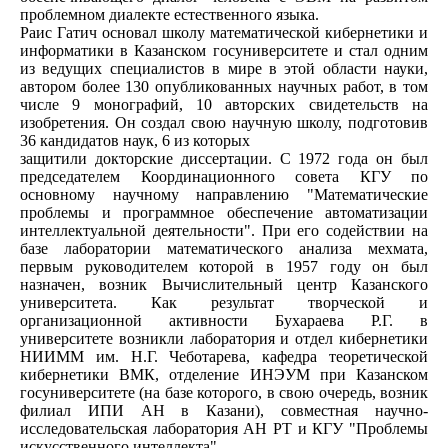
проблемном диалекте естественного языка.
Раис Гатич основал школу математической кибернетики и
информатики в Казанском госуниверситете и стал одним
из ведущих специалистов в мире в этой области науки,
автором более 130 опубликованных научных работ, в том
числе 9 монографий, 10 авторских свидетельств на
изобретения. Он создал свою научную школу, подготовив
36 кандидатов наук, 6 из которых
защитили докторские диссертации. С 1972 года он был
председателем Координационного совета КГУ по
основному научному направлению "Математические
проблемы и программное обеспечение автоматизации
интеллектуальной деятельности". При его содействии на
базе лаборатории математического анализа мехмата,
первым руководителем которой в 1957 году он был
назначен, возник Вычислительный центр Казанского
университета. Как результат творческой и
организационной активности Бухараева Р.Г. в
университете возникли лаборатория и отдел кибернетики
НИИММ им. Н.Г. Чеботарева, кафедра теоретической
кибернетики ВМК, отделение ИНЭУМ при Казанском
госуниверситете (на базе которого, в свою очередь, возник
филиал ИПИ АН в Казани), совместная научно-
исследовательская лаборатория АН РТ и КГУ "Проблемы
искусственного интеллекта".