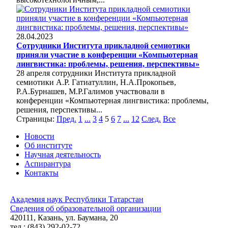
28.04.2023
Сотрудники Института прикладной семиотики
приняли участие в конференции «Компьютерная
лингвистика: проблемы, решения, перспективы»
28 апреля сотрудники Института прикладной
семиотики А.Р. Гатиатуллин, Н.А.Прокопьев,
Р.А.Бурнашев, М.Р.Галимов участвовали в
конференции «Компьютерная лингвистика: проблемы,
решения, перспективы...
Страницы:
Пред.
1
...
3
4
5
6
7
...
12
След.
Все
Новости
Об институте
Научная деятельность
Аспирантура
Контакты
Академия наук Республики Татарстан
Сведения об образовательной организации
420111, Казань, ул. Баумана, 20
тел.: (843) 292-02-72