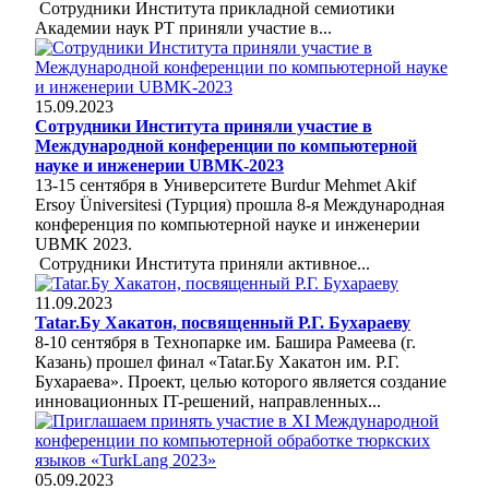
Сотрудники Института прикладной семиотики
Академии наук РТ приняли участие в...
15.09.2023
Сотрудники Института приняли участие в
Международной конференции по компьютерной
науке и инженерии UBMK-2023
13-15 сентября в Университете Burdur Mehmet Akif
Ersoy Üniversitesi (Турция) прошла 8-я Международная
конференция по компьютерной науке и инженерии
UBMK 2023.
Сотрудники Института приняли активное...
11.09.2023
Tatar.Бу Хакатон, посвященный Р.Г. Бухараеву
8-10 сентября в Технопарке им. Башира Рамеева (г.
Казань) прошел финал «Tatar.Бу Хакатон им. Р.Г.
Бухараева». Проект, целью которого является создание
инновационных IT-решений, направленных...
05.09.2023