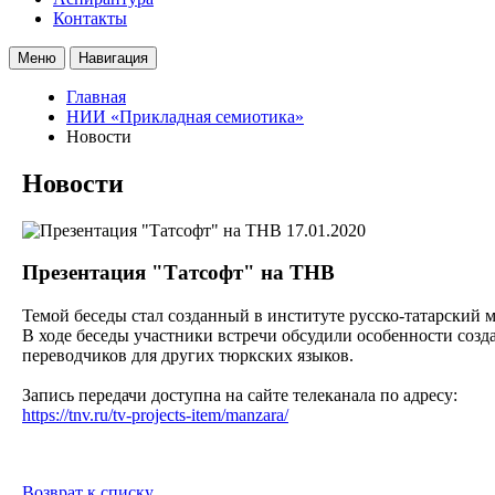
Контакты
Меню
Навигация
Главная
НИИ «Прикладная семиотика»
Новости
Новости
17.01.2020
Презентация "Татсофт" на ТНВ
Темой беседы стал созданный в институте русско-татарский ма
В ходе беседы участники встречи обсудили особенности созда
переводчиков для других тюркских языков.
Запись передачи доступна на сайте телеканала по адресу:
https://tnv.ru/tv-projects-item/manzara/
Возврат к списку