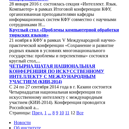
28 января 2016 г. состоялась секция «Интеллект. Язык.
Компьютер» в рамках Итоговой конференции КФУ,
организованная преподавателями кафедры
информационных систем КФУ совместно с научными
сотрудниками Н...
Круглый стол «Проблемы компьютерной обработки
тюркских языков»
21 ноября в КФУ в рамках V Международной научно-
практической конференции «Сохранение и развитие
родных языков в условиях многонационального
государства: проблемы и перспективы» состоялся
круглый стол,...
ЧЕТЫРНАДЦАТАЯ НАЦИОНАЛЬНАЯ
КОНФЕРЕНЦИЯ ПО ИСКУССТВЕННОМУ
ИНТЕЛЛЕКТУ С МЕЖДУНАРОДНЫМ
УЧАСТИЕМ (КИИ-2014)
С 24 по 27 сентября 2014 года в г. Казани состоится
Четырнадцатая национальная конференция по
искусственному интеллекту с международным
участием (КИИ-2014). Конференция проводится
Российской а...
Страницы:
Пред.
1
...
8
9
10
11
12
Все
Новости
Об институте