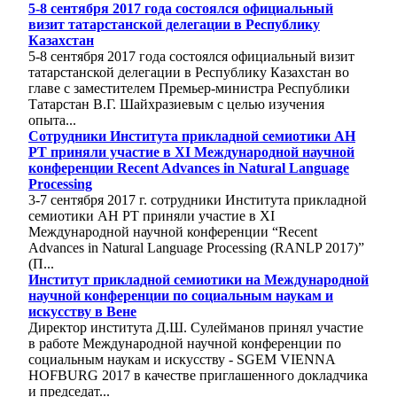
5-8 сентября 2017 года состоялся официальный
визит татарстанской делегации в Республику
Казахстан
5-8 сентября 2017 года состоялся официальный визит
татарстанской делегации в Республику Казахстан во
главе с заместителем Премьер-министра Республики
Татарстан В.Г. Шайхразиевым с целью изучения
опыта...
Cотрудники Института прикладной семиотики АН
РТ приняли участие в XI Международной научной
конференции Recent Advances in Natural Language
Processing
3-7 сентября 2017 г. сотрудники Института прикладной
семиотики АН РТ приняли участие в XI
Международной научной конференции “Recent
Advances in Natural Language Processing (RANLP 2017)”
(П...
Институт прикладной семиотики на Международной
научной конференции по социальным наукам и
искусству в Вене
Директор института Д.Ш. Сулейманов принял участие
в работе Международной научной конференции по
социальным наукам и искусству - SGEM VIENNA
HOFBURG 2017 в качестве приглашенного докладчика
и председат...