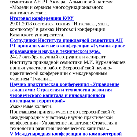
семиотики АН РТ Акмарал Альменовой на тему:
«Модели и сервисы многофункционального
лингвистическог...
Итоговая конференция КФУ
29.01.2018 состоится секция "Интеллект, язык,
компьютер" в рамках Итоговой конференции
Казанского университета.
Cотрудники Института прикладной семиотики АН
РТ приняли участие в конференции «Гуманитарное
образование и наука в техническом вузе»
24-27 октября научный сотрудник и аспирант
Института прикладной семиотики М.И. Курманбакиев
принял участие в работе Всероссийской научно-
практической конференции с международным
участием "Гуманит...
Научно-практическая конференция «Управление
талантами: Стратегия и технологии развития
человеческого капитала и инновационного
потенциала территорий»
Уважаемые коллеги!
Приглашаем принять участие во всероссийской (с
международным участием) научно-практической
конференции «Управление талантами: Стратегия и
технологии развития человеческого капитала...
V Международная конференция по компьютерной