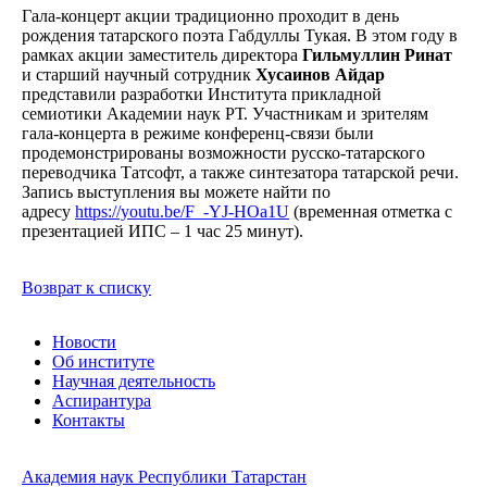
Гала-концерт акции традиционно проходит в день
рождения татарского поэта Габдуллы Тукая. В этом году в
рамках акции заместитель директора
Гильмуллин Ринат
и старший научный сотрудник
Хусаинов Айдар
представили разработки Института прикладной
семиотики Академии наук РТ. Участникам и зрителям
гала-концерта в режиме конференц-связи были
продемонстрированы возможности русско-татарского
переводчика Татсофт, а также синтезатора татарской речи.
Запись выступления вы можете найти по
адресу
https://youtu.be/F_-YJ-HOa1U
(временная отметка с
презентацией ИПС – 1 час 25 минут).
Возврат к списку
Новости
Об институте
Научная деятельность
Аспирантура
Контакты
Академия наук Республики Татарстан