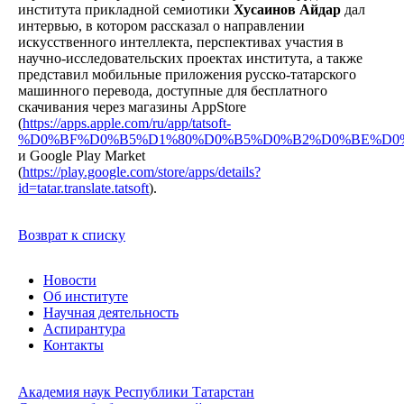
института прикладной семиотики
Хусаинов Айдар
дал
интервью, в котором рассказал о направлении
искусственного интеллекта, перспективах участия в
научно-исследовательских проектах института, а также
представил мобильные приложения русско-татарского
машинного перевода, доступные для бесплатного
скачивания через магазины AppStore
(
https://apps.apple.com/ru/app/tatsoft-
%D0%BF%D0%B5%D1%80%D0%B5%D0%B2%D0%BE%D0%B
и Google Play Market
(
https://play.google.com/store/apps/details?
id=tatar.translate.tatsoft
).
Возврат к списку
Новости
Об институте
Научная деятельность
Аспирантура
Контакты
Академия наук Республики Татарстан