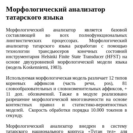
Морфологический анализатор
татарского языка
Морфологический анализатор является базовой
составляющей во всех полнофункциональных
лингвистических процессорах. Морфологический
анализатор татарского языка разработан с помощью
технологии трансдьюсеров конечных состояний
инструментария Helsinki Finite State Transducer (HFST) на
основе двухуровневой морфологической модели языка
(модель Koskenniemi, 1983).
Используемая морфологическая модель различает 12 типов
корневых аффиксов (часть речи, pos), 81
словообразовательных и словоизменительных аффиксов, +
11 доп. обозначений. Также в модуле реализовано
разрешение морфологической многозначности на основе
контекстных правил и статистико-вероятностных
моделей. Скорость обработки порядка 10.000 токенов в
секунду.
Морфологический анализатор внедрен в систему
татарского национального корпуса «Туган тел» для