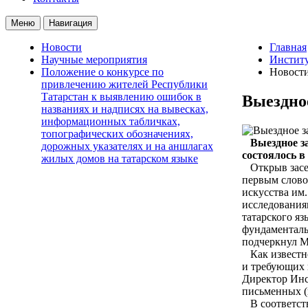
Меню
Навигация
Новости
Главная
Научные мероприятия
Институ
Положение о конкурсе по
Новост
привлечению жителей Республики
Татарстан к выявлению ошибок в
Выездное
названиях и надписях на вывесках,
информационных табличках,
топографических обозначениях,
Выездное з
дорожных указателях и на аншлагах
состоялось в
жилых домов на татарском языке
Открыв засед
первым слово
искусства им
исследования
татарского яз
фундаменталь
подчеркнул М
Как известно
и требующих 
Директор Инс
письменных (
В соответств