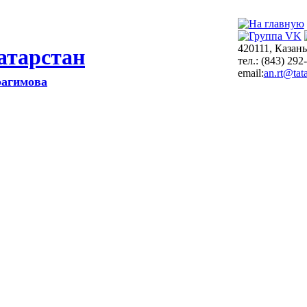
420111, Казань
атарстан
тел.: (843) 292
email:
an.rt@tata
рагимова