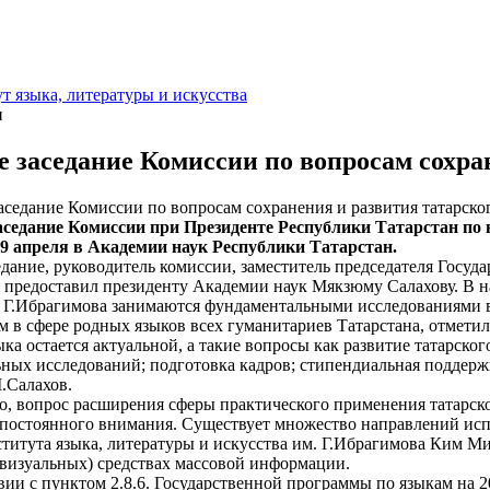
т языка, литературы и искусства
и
 заседание Комиссии по вопросам сохра
аседание Комиссии при Президенте Республики Татарстан по 
 9 апреля в Академии наук Республики Татарстан.
ание, руководитель комиссии, заместитель председателя Госуд
 предоставил президенту Академии наук Мякзюму Салахову. В на
. Г.Ибрагимова занимаются фундаментальными исследованиями в 
м в сфере родных языков всех гуманитариев Татарстана, отметил
ыка остается актуальной, а такие вопросы как развитие татарско
ных исследований; подготовка кадров; стипендиальная поддержк
.Салахов.
, вопрос расширения сферы практического применения татарског
постоянного внимания. Существует множество направлений исп
титута языка, литературы и искусства им. Г.Ибрагимова Ким Ми
визуальных) средствах массовой информации.
ии с пунктом 2.8.6. Государственной программы по языкам на 2