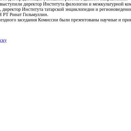
ыступили директор Института филологии и межкультурной ком
, директор Института татарской энциклопедии и регионоведени
 РТ Ринат Гильмуллин.
здного заседания Комиссии были презентованы научные и при
иску