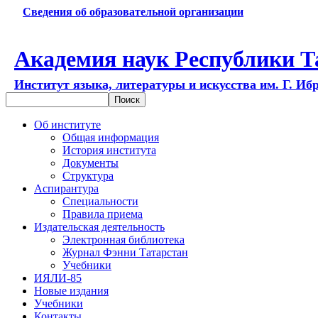
Сведения об образовательной организации
Академия наук Республики Т
Институт языка, литературы и искусства им. Г. Иб
Об институте
Общая информация
История института
Документы
Структура
Аспирантура
Специальности
Правила приема
Издательская деятельность
Электронная библиотека
Журнал Фэнни Татарстан
Учебники
ИЯЛИ-85
Новые издания
Учебники
Контакты