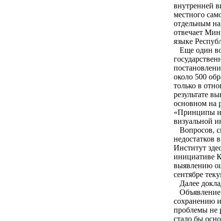
внутренней в
местного сам
отдельным на
отвечает Мин
языке Респуб
Еще один воп
государственн
постановлени
около 500 об
только в отн
результате вы
основном на 
«Принципы и 
визуальной и
Вопросов, св
недостатков 
Институт зде
инициативе К
выявлению ош
сентябре теку
Далее доклад
Объявление н
сохранению и
проблемы не 
стало бы осн