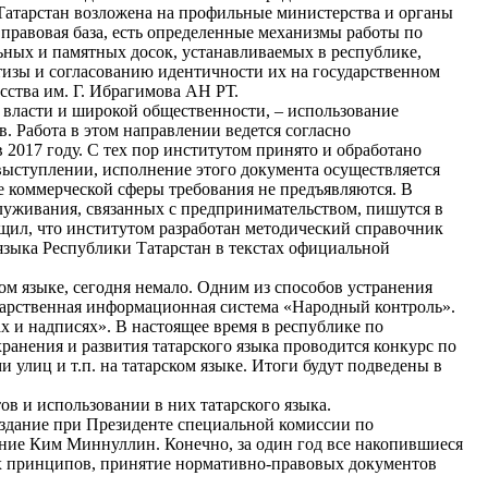
Татарстан возложена на профильные министерства и органы
правовая база, есть определенные механизмы работы по
ьных и памятных досок, устанавливаемых в республике,
тизы и согласованию идентичности их на государственном
сства им. Г. Ибрагимова АН РТ.
власти и широкой общественности, – использование
. Работа в этом направлении ведется согласно
2017 году. С тех пор институтом принято и обработано
выступлении, исполнение этого документа осуществляется
е коммерческой сферы требования не предъявляются. В
бслуживания, связанных с предпринимательством, пишутся в
бщил, что институтом разработан методический справочник
языка Республики Татарстан в текстах официальной
м языке, сегодня немало. Одним из способов устранения
дарственная информационная система «Народный контроль».
 и надписях». В настоящее время в республике по
анения и развития татарского языка проводится конкурс по
лиц и т.п. на татарском языке. Итоги будут подведены в
в и использовании в них татарского языка.
здание при Президенте специальной комиссии по
ение Ким Миннуллин. Конечно, за один год все накопившиеся
ых принципов, принятие нормативно-правовых документов