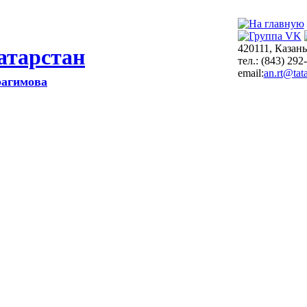
420111, Казань
атарстан
тел.: (843) 292
email:
an.rt@tata
рагимова