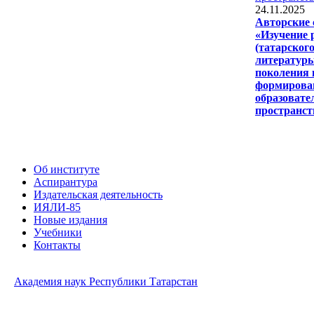
24.11.2025
Авторские
«Изучение 
(татарского
литератур
поколения 
формирова
образовате
пространст
Об институте
Аспирантура
Издательская деятельность
ИЯЛИ-85
Новые издания
Учебники
Контакты
Академия наук Республики Татарстан