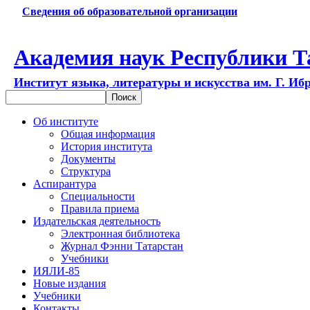
Сведения об образовательной организации
Академия наук Республики Т
Институт языка, литературы и искусства им. Г. Иб
Об институте
Общая информация
История института
Документы
Структура
Аспирантура
Специальности
Правила приема
Издательская деятельность
Электронная библиотека
Журнал Фэнни Татарстан
Учебники
ИЯЛИ-85
Новые издания
Учебники
Контакты