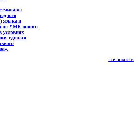
 семинары
родного
) языка и
ы по УМК нового
в условиях
ния единого
льного
ва».
все новости