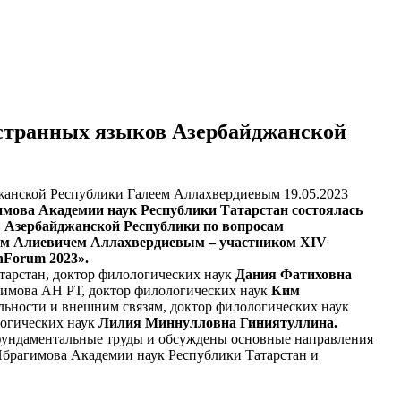
остранных языков Азербайджанской
19.05.2023
агимова Академии наук Республики Татарстан состоялась
в Азербайджанской Республики по вопросам
еем Алиевичем Аллахвердиевым – участником XIV
nForum 2023».
арстан, доктор филологических наук
Дания Фатиховна
агимова АН РТ, доктор филологических наук
Ким
льности и внешним связям, доктор филологических наук
логических наук
Лилия Миннулловна Гиниятуллина.
фундаментальные труды и обсуждены основные направления
.Ибрагимова Академии наук Республики Татарстан и