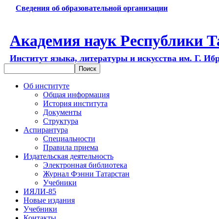
Сведения об образовательной организации
Академия наук Республики Т
Институт языка, литературы и искусства им. Г. Иб
Об институте
Общая информация
История института
Документы
Структура
Аспирантура
Специальности
Правила приема
Издательская деятельность
Электронная библиотека
Журнал Фэнни Татарстан
Учебники
ИЯЛИ-85
Новые издания
Учебники
Контакты