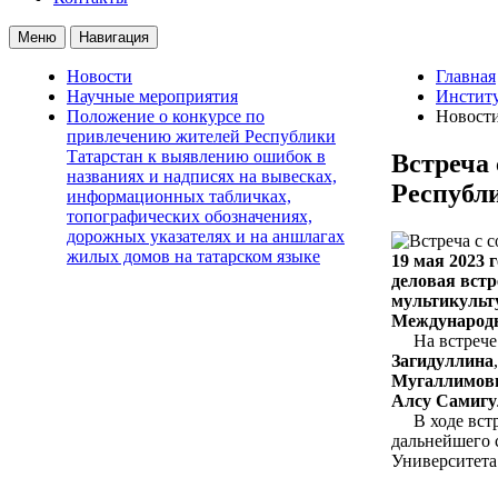
Меню
Навигация
Новости
Главная
Научные мероприятия
Институ
Положение о конкурсе по
Новост
привлечению жителей Республики
Татарстан к выявлению ошибок в
Встреча
названиях и надписях на вывесках,
Республ
информационных табличках,
топографических обозначениях,
дорожных указателях и на аншлагах
жилых домов на татарском языке
19 мая 2023 
деловая вст
мультикульт
Международн
На встрече п
Загидуллина
Мугаллимов
Алсу Самиг
В ходе встре
дальнейшего 
Университета