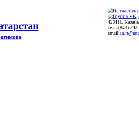
420111, Казань
атарстан
тел.: (843) 292
email:
an.rt@tata
рагимова