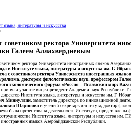
т языка, литературы и искусства
и
 с советником ректора Университета ин
ики Галеем Аллахвердиевым
года в Институте языка, литературы и искусства им. Г. Ибр
реча с советником ректора Университета иностранных языко
урализма, доктором филологических наук, профессором Гал
ого экономического форума «Россия – Исламский мир: Kaza
риняли участие вице-президент Академии наук Республики Тат
, директор Института языка, литературы и искусства им. Г. Ибр
ич Миннуллин,
заместитель директора по инновационной деяте
улловна Шарипова
и ученый секретарь института, доктор фило
чи была презентована деятельность Института, представлены 
сотрудничества Института языка, литературы и искусства им. Г
 иностранных языков Азербайджанской Республики.