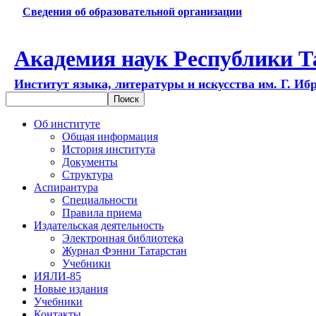
Сведения об образовательной организации
Академия наук Республики Т
Институт языка, литературы и искусства им. Г. Иб
Об институте
Общая информация
История института
Документы
Структура
Аспирантура
Специальности
Правила приема
Издательская деятельность
Электронная библиотека
Журнал Фэнни Татарстан
Учебники
ИЯЛИ-85
Новые издания
Учебники
Контакты