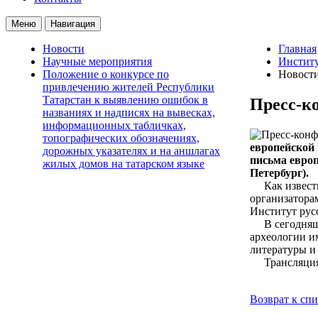
Меню
Навигация
Новости
Главная
Научные мероприятия
Институ
Положение о конкурсе по
Новост
привлечению жителей Республики
Татарстан к выявлению ошибок в
Пресс-к
названиях и надписях на вывесках,
информационных табличках,
топографических обозначениях,
европейской 
дорожных указателях и на аншлагах
письма европ
жилых домов на татарском языке
Петербург).
Как известно
организатора
Институт рус
В сегодняшне
археологии и
литературы и
Трансляция бу
Возврат к сп