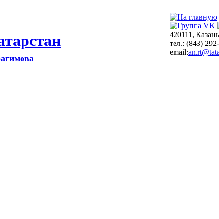
420111, Казань
атарстан
тел.: (843) 292
email:
an.rt@tata
рагимова