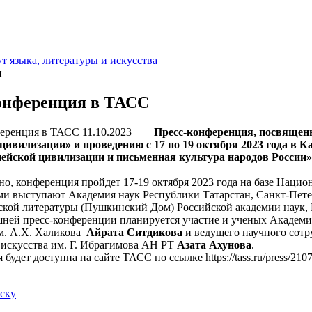
т языка, литературы и искусства
и
онференция в ТАСС
11.10.2023
Пресс-конференция, посвящен
цивилизации» и проведению с 17 по 19 октября 2023 года в
ейской цивилизации и письменная культура народов России», 
, конференция пройдет 17-19 октября 2023 года на базе Национ
ми выступают Академия наук Республики Татарстан, Санкт-Пете
ской литературы (Пушкинский Дом) Российской академии наук, 
й пресс-конференции планируется участие и ученых Академии
м. А.Х. Халикова
Айрата Ситдикова
и ведущего научного сотр
 искусства им. Г. Ибрагимова АН РТ
Азата Ахунова
.
дет доступна на сайте ТАСС по ссылке https://tass.ru/press/210
иску