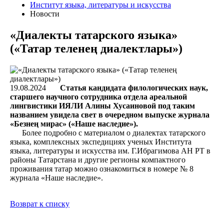
Институт языка, литературы и искусства
Новости
«Диалекты татарского языка»
(«Татар теленең диалектлары»)
19.08.2024
Статья кандидата филологических наук,
старшего научного сотрудника отдела ареальной
лингвистики ИЯЛИ Алины Хусаиновой под таким
названием увидела свет в очередном выпуске журнала
«Безнең мирас» («Наше наследие»).
Более подробно с материалом о диалектах татарского
языка, комплексных экспедициях ученых Института
языка, литературы и искусства им. Г.Ибрагимова АН РТ в
районы Татарстана и другие регионы компактного
проживания татар можно ознакомиться в номере № 8
журнала «Наше наследие».
Возврат к списку