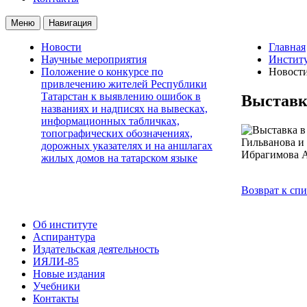
Меню
Навигация
Новости
Главная
Научные мероприятия
Институ
Положение о конкурсе по
Новост
привлечению жителей Республики
Татарстан к выявлению ошибок в
Выставка
названиях и надписях на вывесках,
информационных табличках,
топографических обозначениях,
Гильванова и
дорожных указателях и на аншлагах
Ибрагимова А
жилых домов на татарском языке
Возврат к сп
Об институте
Аспирантура
Издательская деятельность
ИЯЛИ-85
Новые издания
Учебники
Контакты