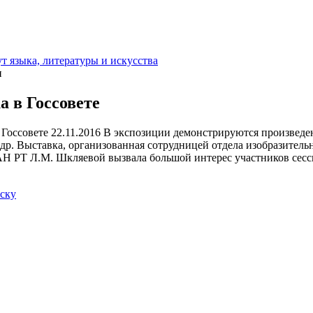
т языка, литературы и искусства
и
 в Госсовете
22.11.2016
В экспозиции демонстрируются произведен
 др. Выставка, организованная сотрудницей отдела изобразитель
Н РТ Л.М. Шкляевой вызвала большой интерес участников сесс
иску