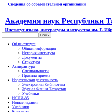
Сведения об образовательной организации
Академия наук Республики Т
Институт языка, литературы и искусства им. Г. Иб
Об институте
Общая информация
История института
Документы
Структура
Аспирантура
Специальности
Правила приема
Издательская деятельность
Электронная библиотека
Журнал Фэнни Татарстан
Учебники
ИЯЛИ-85
Новые издания
Учебники
Контакты