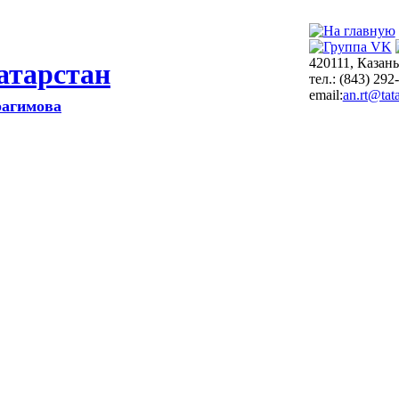
420111, Казань
атарстан
тел.: (843) 292
email:
an.rt@tata
рагимова