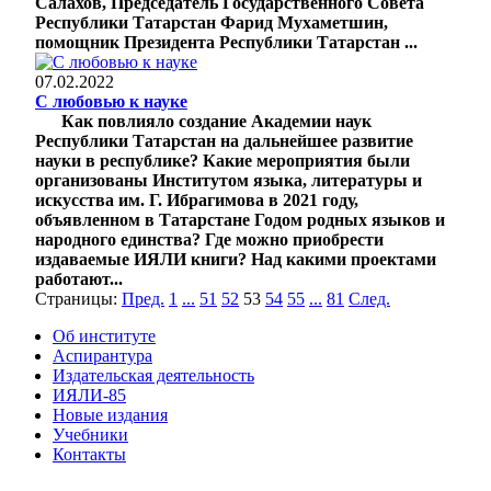
Салахов, Председатель Государственного Совета
Республики Татарстан Фарид Мухаметшин,
помощник Президента Республики Татарстан ...
07.02.2022
С любовью к науке
Как повлияло создание Академии наук
Республики Татарстан на дальнейшее развитие
науки в республике? Какие мероприятия были
организованы Институтом языка, литературы и
искусства им. Г. Ибрагимова в 2021 году,
объявленном в Татарстане Годом родных языков и
народного единства? Где можно приобрести
издаваемые ИЯЛИ книги? Над какими проектами
работают...
Страницы:
Пред.
1
...
51
52
53
54
55
...
81
След.
Об институте
Аспирантура
Издательская деятельность
ИЯЛИ-85
Новые издания
Учебники
Контакты