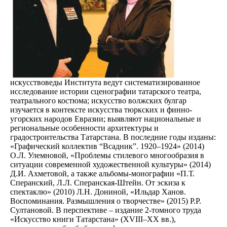
искусствоведы Института ведут систематизированное
исследование истории сценографии татарского театра,
театрального костюма; искусство волжских булгар
изучается в контексте искусства тюркских и финно-
угорских народов Евразии; выявляют национальные и
региональные особенности архитектуры и
градостроительства Татарстана. В последние годы изданы:
«Графический коллектив “Всадник”. 1920–1924» (2014)
О.Л. Улемновой, «Проблемы стилевого многообразия в
ситуации современной художественной культуры» (2014)
Д.И. Ахметовой, а также альбомы-монографии «П.Т.
Сперанский, Л.Л. Сперанская-Штейн. От эскиза к
спектаклю» (2010) Л.Н. Дониной, «Ильдар Ханов.
Воспоминания. Размышления о творчестве» (2015) Р.Р.
Султановой. В перспективе – издание 2-томного труда
«Искусство книги Татарстана» (XVIII–XX вв.),