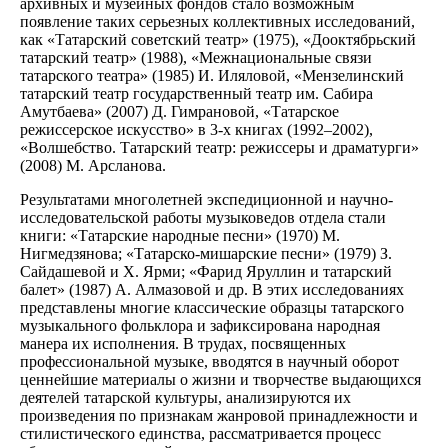
архивных и музейных фондов стало возможным
появление таких серьезных коллективных исследований,
как «Татарский советский театр» (1975), «Дооктябрьский
татарский театр» (1988), «Межнациональные связи
татарского театра» (1985) И. Иляловой, «Мензелинский
татарский театр государственный театр им. Сабира
Амутбаева» (2007) Д. Гимрановой, «Татарское
режиссерское искусство» в 3-х книгах (1992–2002),
«Волшебство. Татарский театр: режиссеры и драматурги»
(2008) М. Арсланова.
Результатами многолетней экспедиционной и научно-
исследовательской работы музыковедов отдела стали
книги: «Татарские народные песни» (1970) М.
Нигмедзянова; «Татарско-мишарские песни» (1979) З.
Сайдашевой и Х. Ярми; «Фарид Яруллин и татарский
балет» (1987) А. Алмазовой и др. В этих исследованиях
представлены многие классические образцы татарского
музыкального фольклора и зафиксирована народная
манера их исполнения. В трудах, посвященных
профессиональной музыке, вводятся в научный оборот
ценнейшие материалы о жизни и творчестве выдающихся
деятелей татарской культуры, анализируются их
произведения по признакам жанровой принадлежности и
стилистического единства, рассматривается процесс