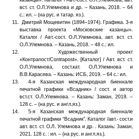
вст. ст. О.Л.Улемнова и др. – Казань, 2018. – 64
с.: ил. – (на рус. и татар. яз.).
11. Дмитрий Мощевитин (1894–1974). Графика. 3-я
выставка проекта «Московские казанцы».
Каталог / Авт.-сост. О.Л.Улемнова, авт. вст. ст.
О.Л.Улемнова. – Казань, 2018. – 48 с.: ил.
12. Художественный проект
«Контрапост/Contrapost». [Каталог] / Авт. вст. ст.
О.Л.Улемнова, сост.кат. О.Л.Улемнова и
В.В.Карасева. – Казань: ИСБ, 2019. – 64 с.: ил.
13. 4-я Казанская международная биеннале
печатной графики «Всадник» / сост. и автор
вст.ст. О.Л.Улемнова. – Казань: Заман, 2019. –
128 с. – (на рус. и англ.яз.).
14. 5-я Казанская международная биеннале
печатной графики “Всадник”. Каталог /авт.- сост.и
авт. вст. ст. О.Л. Улемнова и др. . Казань: Заман,
2021. 128 с. : ил. – (на рус. и англ.яз.).