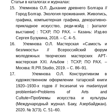
Статьи в каталогах и журналах:
15. Улемнова О.Л. Дыхание древнего Болгара //
Город Болгар. Экология проживания. Живопись,
графика, компьютерная графика, декоративно-
прикладное искусство, реди-мэйд : [каталог
выставки] : ТСХР, ПО РАХ. – Казань: Изд-во
Сергея Бузукина, 2018. – С. 4–5.
16. Улемнова О.Л. Мастерская «Самость и
безликость» // Всероссийский форум
молодежных творческих мастерских АРТ-
мастерская XXI. Альбом : ТСХР, ПО РАХ. –
Москва: R.PR.Studio, 2019. – С. 86–91.
17. Улемнова О.Л. Конструктивизм в
художественном оформлении татарской книги
1920–1930-х годов // Incәsәnәt vә mәdәniyyәt
problemlәri=Problems of Arts and
Cultute=Проблемы искусства и культуры
(Международный журнал. Баку, Азербайджан).
2020. № 3(73). С. 51–60.