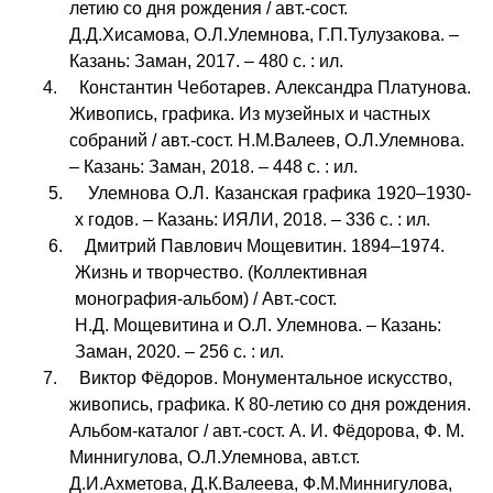
летию со дня рождения / авт.-сост.
Д.Д.Хисамова, О.Л.Улемнова, Г.П.Тулузакова. –
Казань: Заман, 2017. – 480 с. : ил.
4. Константин Чеботарев. Александра Платунова.
Живопись, графика. Из музейных и частных
собраний / авт.-сост. Н.М.Валеев, О.Л.Улемнова.
– Казань: Заман, 2018. – 448 с. : ил.
5. Улемнова О.Л. Казанская графика 1920–1930-
х годов. – Казань: ИЯЛИ, 2018. – 336 с. : ил.
6. Дмитрий Павлович Мощевитин. 1894–1974.
Жизнь и творчество. (Коллективная
монография-альбом) / Авт.-сост.
Н.Д. Мощевитина и О.Л. Улемнова. – Казань:
Заман, 2020. – 256 с. : ил.
7. Виктор Фёдоров. Монументальное искусство,
живопись, графика. К 80-летию со дня рождения.
Альбом-каталог / авт.-сост. А. И. Фёдорова, Ф. М.
Миннигулова, О.Л.Улемнова, авт.ст.
Д.И.Ахметова, Д.К.Валеева, Ф.М.Миннигулова,