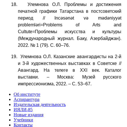
18. Улемнова О.Л. Проблемы и достижения
печатной графики Татарстана в постсоветский
период // Incәsәnәt vә mәdәniyyәt
problemlәri=Problems of Arts and
Cultute=Проблемы искусства и культуры
(Международный журнал. Баку, Азербайджан).
2022. № 1 (79). С. 60–76.
19. Улемнова О.Л. Казанские авангардисты на 2-й
и 3-й художественных выставках в Советске //
Авангард. На телеге в XXI век. Каталог
выставки. – Москва: Музей русского
импрессионизма, 2022. – С. 53–67.
Об институте
Аспирантура
Издательская деятельность
ИЯЛИ-85
Новые издания
Учебники
Контакты