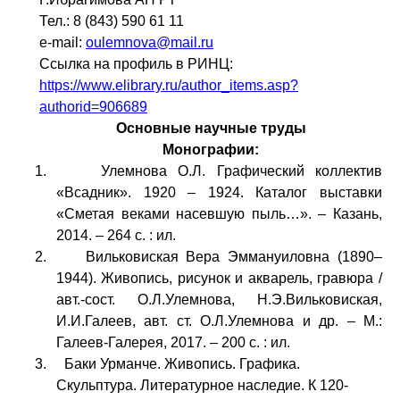
Тел.: 8 (843) 590 61 11
e-mail:
oulemnova@mail.ru
Ссылка на профиль в РИНЦ:
https://www.elibrary.ru/author_items.asp?
authorid=906689
Основные научные труды
Монографии:
1. Улемнова О.Л. Графический коллектив
«Всадник». 1920 – 1924. Каталог выставки
«Сметая веками насевшую пыль…». – Казань,
2014. – 264 с. : ил.
2. Вильковиская Вера Эммануиловна (1890–
1944). Живопись, рисунок и акварель, гравюра /
авт.-сост. О.Л.Улемнова, Н.Э.Вильковиская,
И.И.Галеев, авт. ст. О.Л.Улемнова и др. – М.:
Галеев-Галерея, 2017. – 200 с. : ил.
3. Баки Урманче. Живопись. Графика.
Скульптура. Литературное наследие. К 120-