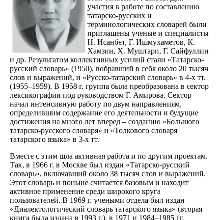
участия в работе по составлению
татарско-русских и
терминологических словарей были
приглашены ученые и специалисты
Н. Исанбет, Г. Ишмухаметов, К.
Хамзин, Х. Муштари, Г. Сайфуллин
и др. Результатом коллективных усилий стали «Татарско-
русский словарь» (1950), вобравший в себя около 20 тысяч
слов и выражений, и «Русско-татарский словарь» в 4-х тт.
(1955–1959). В 1958 г. группа была преобразована в сектор
лексикографии под руководством Г. Амирова. Сектор
начал интенсивную работу по двум направлениям,
определившим содержание его деятельности и будущие
достижения на много лет вперед – созданию «Большого
татарско-русского словаря» и «Толкового словаря
татарского языка» в 3-х тт.
Вместе с этим шла активная работа и по другим проектам.
Так, в 1966 г. в Москве был издан «Татарско-русский
словарь», включавший около 38 тысяч слов и выражений.
Этот словарь и поныне считается базовым и находит
активное применение среди широкого круга
пользователей. В 1969 г. учеными отдела был издан
«Диалектологический словарь татарского языка» (вторая
книга была издана в 1993 г.), в 1971 и 1984–1985 гг.