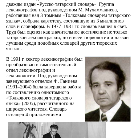
дважды издан «Русско-татарский словарь». Группа
лексикографов под руководством М. Мухаммадиева,
работавшая над 3-томным «Толковым словарем татарского
языка», собрала картотеку, состоявшую из 3 миллионов
слов и словоформ. В 1977–1981 гг. словарь вышел в свет.
Труд был оценен как значительное достижение не только
татарской лексикографии, но и всей тюркологии и назван
лучшим среди подобных словарей других тюркских
языков.
В 1991 г. сектор лексикографии был
преобразован в самостоятельный
отдел лексикографии и
лексикологии. Под руководством
заведующего отделом Ф. Ганиева
(1991–2004) была завершена работа
по составлению однотомного
«Толкового словаря татарского
языка» (2005), рассчитанного на
широкого читателя. Словарь
оснащен 4 приложениями