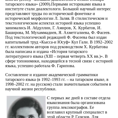
татарского языка» (2009).Первыми историками языка в
институте стали диалектологи. Большой научный интерес
представляют труды по исторической фонетике и
исторической морфологии Л. Заляя. В стилистическом и
текстологическом аспектах историей языка успешно
занимались И. Абдуллин, Г. Амиров, X. Курбатов, И.
Баширова, М. Мухаммадиев, Я. Ахметгалиева, Ф. Фасеев.
Под текстологической редакцией Ф. Фасеева был издан
капитальный труд «Кысса-и Юсуф» Кул Гали. В 1992–2002
гг. коллективом авторов под руководством X. Курбатова
была написана и издана «История татарского
литературного языка (XIII – первая четверть XX вв.)». В
сфере топонимики, находящейся в тесной связи с историей
языка, успешно работала Ф. Гарипова.
Составление и издание академической грамматики
татарского языка (в 1992–1993 гг. – на татарском языке, в
1998–2002 гг. на русском) стали значительным событием в
научной жизни республики.
С первых же дней в составе отдела
языкознания была организована
группа лексикографов. Ее
возглавил крупный специалист в
этой области Р. Газизов. Для