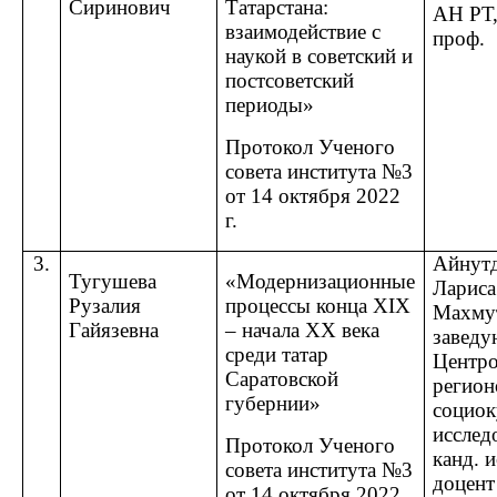
Сиринович
Татарстана:
АН РТ, 
взаимодействие с
проф.
наукой в советский и
постсоветский
периоды»
Протокол Ученого
совета института №3
от 14 октября 2022
г.
3.
Айнут
Тугушева
«Модернизационные
Лариса
Рузалия
процессы конца
XIX
Махму
Гайязевна
– начала
XX
века
завед
среди татар
Центр
Саратовской
регион
губернии»
социок
исслед
Протокол Ученого
канд. и
совета института №3
доцент
от 14 октября 2022