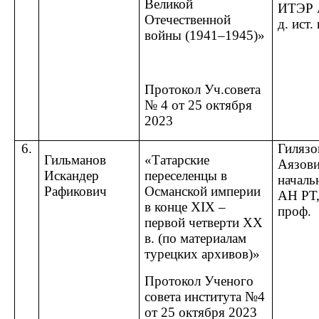
Великой
ИТЭР 
Отечественной
д. ист.
войны (1941–1945)»
Протокол Уч.совета
№ 4 от 25 октября
2023
6.
Гилязо
Гильманов
«Татарские
Аязови
Искандер
переселенцы в
начал
Рафикович
Османской империи
АН РТ, 
в конце XIX –
проф.
первой четверти XX
в. (по материалам
турецких архивов)»
Протокол Ученого
совета института №4
от 25 октября 2023