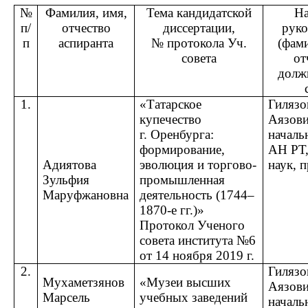
№
Фамилия, имя,
Тема кандидатской
Н
п/
отчество
диссертации,
руко
п
аспиранта
№ протокола Уч.
(фами
совета
от
должн
1.
«Татарское
Гилязо
купечество
Аязови
г. Оренбурга:
начал
формирование,
АН РТ, 
Адиятова
эволюция и торгово-
наук, 
Зульфия
промышленная
Маруфжановна
деятельность (1744–
1870-е гг.)»
Протокол Ученого
совета института №6
от 14 ноября 2019 г.
2.
Гилязо
Мухаметзянов
«Музеи высших
Аязови
Марсель
учебных заведений
начал