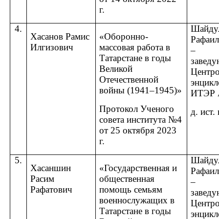
г.
4.
Шайду
Хасанов Рамис
«Оборонно-
Рафаил
Илгизович
массовая работа в
–
Татарстане в годы
завед
Великой
Центр
Отечественной
энцикл
войны (1941–1945)»
ИТЭР 
Протокол Ученого
д. ист.
совета
института
№4
от 25 октября 2023
г.
5.
Шайду
Хасаншин
«Государственная и
Рафаил
Расим
общественная
–
Рафатович
помощь семьям
завед
военнослужащих в
Центр
Татарстане в годы
энцикл