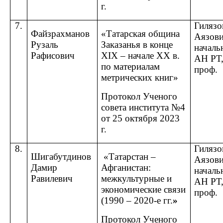
г.
7.
Гилязо
Файзрахманов
«Татарская община
Аязови
Рузаль
Заказанья в конце
начал
Рафисович
XIX
– начале
XX в.
АН РТ, 
по материалам
проф.
метрических книг»
Протокол Ученого
совета института №4
от 25 октября 2023
г.
8.
Гилязо
Шигабутдинов
«Татарстан –
Аязови
Дамир
Афганистан:
начал
Равилевич
межкультурные и
АН РТ, 
экономические связи
проф.
(1990 – 2020-е гг.
»
Протокол Ученого