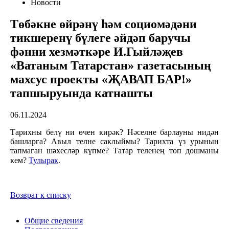
Новости
Төбәкне өйрәнү һәм социомәдәни
тикшеренү бүлеге әйдәп баручы
фәнни хезмәткәре И.Гыйләҗев
«Ватаным Татарстан» газетасының
махсус проекты «ҖАВАП БАР!»
тапшыруында катнашты
06.11.2024
Тарихны белү ни өчен кирәк? Нәселне барлауны нидән
башларга? Авыл телне саклыймы? Тарихта үз урынын
тапмаган шәхесләр күпме? Татар теленең төп дошманы
кем?
Тулырак
.
Возврат к списку
Общие сведения