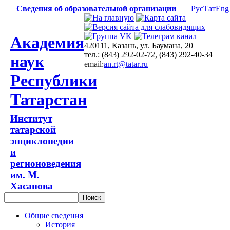
Сведения об образовательной организации
Рус
Тат
Eng
Академия
420111, Казань, ул. Баумана, 20
тел.: (843) 292-02-72, (843) 292-40-34
наук
email:
an.rt@tatar.ru
Республики
Татарстан
Институт
татарской
энциклопедии
и
регионоведения
им. М.
Хасанова
Общие сведения
История