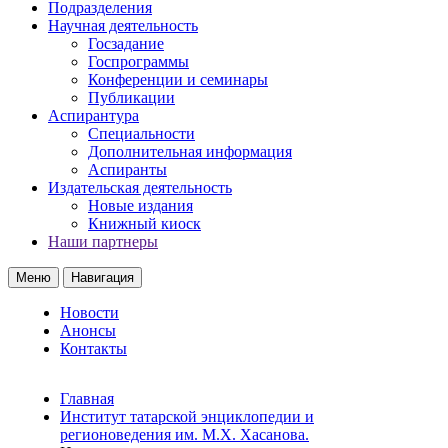
Подразделения
Научная деятельность
Госзадание
Госпрограммы
Конференции и семинары
Публикации
Аспирантура
Специальности
Дополнительная информация
Аспиранты
Издательская деятельность
Новые издания
Книжный киоск
Наши партнеры
Меню
Навигация
Новости
Анонсы
Контакты
Главная
Институт татарской энциклопедии и
регионоведения им. М.Х. Хасанова.