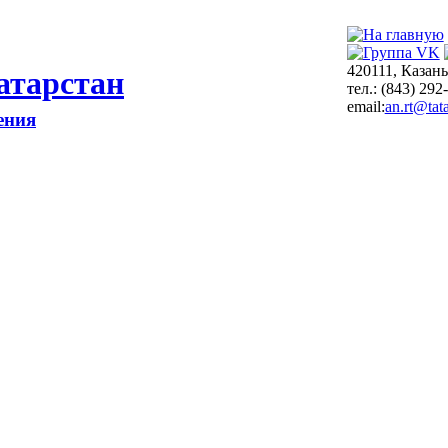
420111, Казань
атарстан
тел.: (843) 292
email:
an.rt@tata
ения