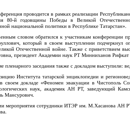
ференция проводится в рамках реализации Республикан
ия 80-й годовщины Победы в Великой Отечественно
нной национальной политики в Республике Татарстан».
венным словом обратился к участникам конференции пр
уллович, который в своем выступлении подчеркнул о
еликой Отечественной войне.
Также с приветствием выс
товна, президент Академии наук РТ Минниханов Рифкат
е пленарного заседания также с докладом выступили: 
зицию Института татарской энциклопедии и регионове
 в своем докладе «Феномен эвакуации в Чистополь Со
ологических наук, академик АН РТ, заведующий Кам
ль Мансурович.
ии мероприятия сотрудники ИТЭР им. М.Хасанова АН РТ 
ва.