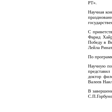
РТ».
Научная кон
празднован
государстве
С приветст
Фарид Хайр
Победу в В
Лейла Рина
По программ
Научную по
представил
доктор фил
Валеев Наи
В завершен
С.П.Горбуно