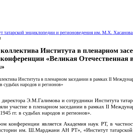
т татарской энциклопедии и регионоведения им. М.Х. Хасанова
и
 коллектива Института в пленарном зас
конференции «Великая Отечественная вой
в»
о директора Э.М.Галимова и сотрудники Института тата
ли участие в пленарном заседании в рамках II Междун
–1945
гг. в судьбах народов и регионов».
ром конференции является Академия наук РТ, в частно
истории им. Ш.Марджани АН РТ», «Институт татарской