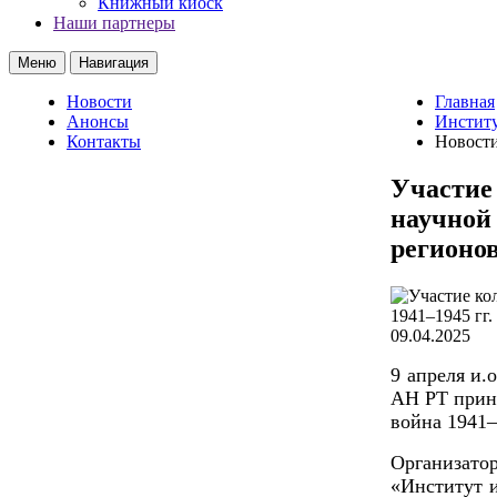
Книжный киоск
Наши партнеры
Меню
Навигация
Новости
Главная
Анонсы
Институ
Контакты
Новост
Участие
научной 
регионо
09.04.2025
9 апреля и.
АН РТ приня
война 1941
Организато
«Институт 