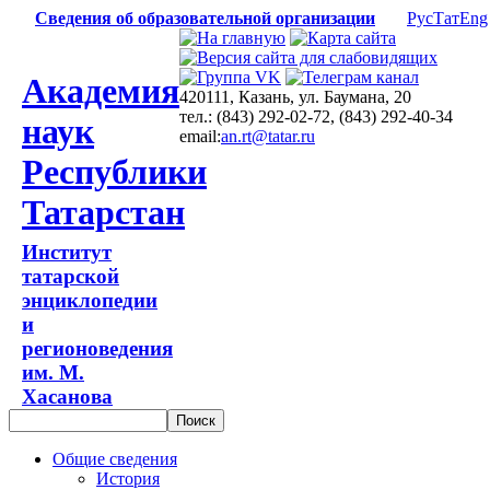
Сведения об образовательной организации
Рус
Тат
Eng
Академия
420111, Казань, ул. Баумана, 20
тел.: (843) 292-02-72, (843) 292-40-34
наук
email:
an.rt@tatar.ru
Республики
Татарстан
Институт
татарской
энциклопедии
и
регионоведения
им. М.
Хасанова
Общие сведения
История