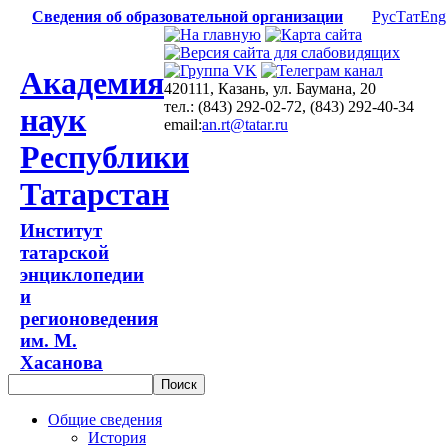
Сведения об образовательной организации
Рус
Тат
Eng
Академия
420111, Казань, ул. Баумана, 20
тел.: (843) 292-02-72, (843) 292-40-34
наук
email:
an.rt@tatar.ru
Республики
Татарстан
Институт
татарской
энциклопедии
и
регионоведения
им. М.
Хасанова
Общие сведения
История