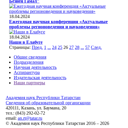
Безнең Гамәл"
18.04.2024
Ежегодная научная конференция «Актуальные
проблемы регионоведения и науковедения»
18.04.2024
Наши в Елабуге
Страницы:
Пред.
1
...
24
25
26
27
28
...
57
След.
Общие сведения
Подразделения
Научная деятельность
Аспирантура
Издательская деятельность
Наши партнеры
Академия наук Республики Татарстан
Сведения об образовательной организации
420111, Казань, ул. Баумана, 20
тел.: (843) 292-02-72
email:
an.rt@tatar.ru
© Академия наук Республики Татарстан 2016 – 2026