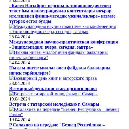
25.04.2024
«Каюм Насыйри» персональ энциклопедиясенең
текст һәм иллюстрацияләр контентлары икърар
ителешенең фәнни-методик үзенчәлекләре» исемле
түгәрәк өстәл булды
25.04.2024
Международная научно-практическая конференция
«Энциклопедия: вчера, сегодня, завтра»
24.04.2024
Ныклы нигез: милләт өчен файдалы балаларны
ничек тәрбияләргә?
23.04.2024
Всемирный день книг и авторского права
19.04.2024
Встреча с татарской молодёжью г. Самары
19.04.2024
Р.Салахиев на передаче "Безнең Республика –