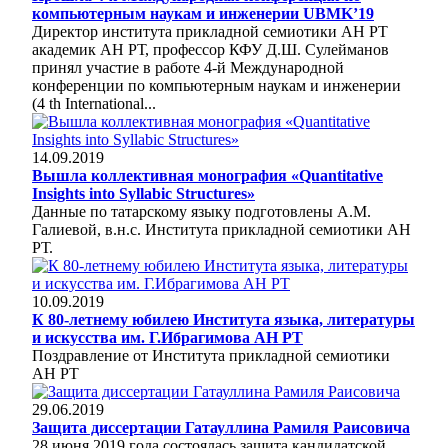
компьютерным наукам и инженерии UBMK’19
Директор института прикладной семиотики АН РТ
академик АН РТ, профессор КФУ Д.Ш. Сулейманов
принял участие в работе 4-й Международной
конференции по компьютерным наукам и инженерии
(4 th International...
14.09.2019
Вышла коллективная монография «Quantitative
Insights into Syllabic Structures»
Данные по татарскому языку подготовлены А.М.
Галиевой, в.н.с. Института прикладной семиотики АН
РТ.
10.09.2019
К 80-летнему юбилею Института языка, литературы
и искусства им. Г.Ибрагимова АН РТ
Поздравление от Института прикладной семиотики
АН РТ
29.06.2019
Защита диссертации Гатауллина Рамиля Раисовича
28 июня 2019 года состоялась защита кандидатской