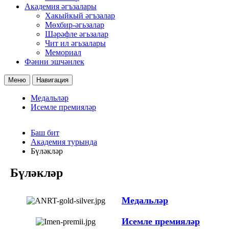
Академия әгъзалары
Хакыйкый әгъзалар
Мөхбир-әгьзалар
Шәрәфле әгьзалар
Чит ил әгьзалары
Мемориал
Фәнни эшчәнлек
Меню
Навигация
Медальләр
Исемле премияләр
Баш бит
Академия турында
Бүләкләр
Бүләкләр
Медальләр
Исемле премияләр