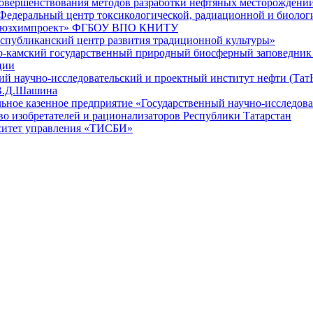
овершенствования методов разработки нефтяных месторождени
едеральный центр токсикологической, радиационной и биологи
юзхимпроект» ФГБОУ ВПО КНИТУ
спубликанский центр развития традиционной культуры»
-камский государственный природный биосферный заповедник 
ции
ий научно-исследовательский и проектный институт нефти (Та
В.Д.Шашина
ьное казенное предприятие «Государственный научно-исследов
о изобретателей и рационализаторов Республики Татарстан
ситет управления «ТИСБИ»