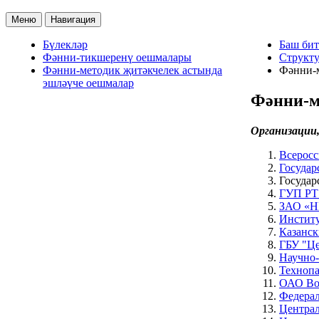
Меню
Навигация
Бүлекләр
Баш бит
Фәнни-тикшеренү оешмалары
Структу
Фәнни-методик җитәкчелек астында
Фәнни-м
эшләүче оешмалар
Фәнни-м
Организации
Всеросс
Государ
Государ
ГУП РТ 
ЗАО «Н
Институ
Казанск
ГБУ "Це
Научно-
Техноп
ОАО Вол
Федерал
Централ