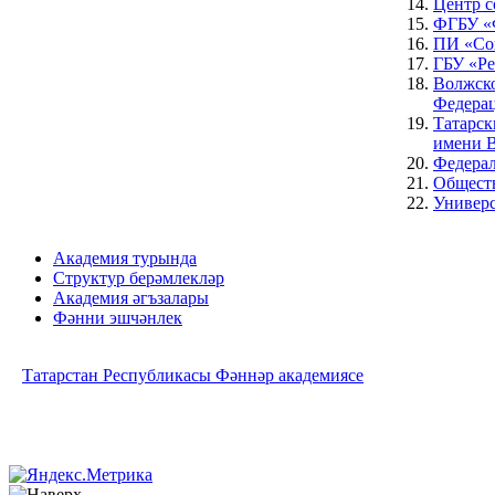
Центр с
ФГБУ «Ф
ПИ «Со
ГБУ «Ре
Волжско
Федера
Татарск
имени 
Федерал
Обществ
Универ
Академия турында
Структур берәмлекләр
Академия әгъзалары
Фәнни эшчәнлек
Татарстан Республикасы Фәннәр академиясе