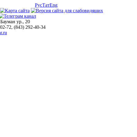
Рус
Тат
Eng
 Бауман ур., 20
-02-72, (843) 292-40-34
r.ru