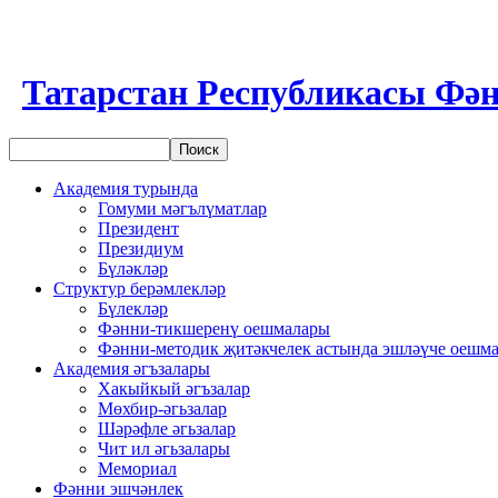
Татарстан Республикасы Фән
Академия турында
Гомуми мәгълүматлар
Президент
Президиум
Бүләкләр
Структур берәмлекләр
Бүлекләр
Фәнни-тикшеренү оешмалары
Фәнни-методик җитәкчелек астында эшләүче оешм
Академия әгъзалары
Хакыйкый әгъзалар
Мөхбир-әгьзалар
Шәрәфле әгьзалар
Чит ил әгьзалары
Мемориал
Фәнни эшчәнлек