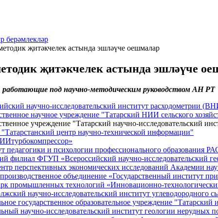
р берәмлекләр
етодик җитәкчелек астында эшләүче оешмалар
етодик җитәкчелек астында эшләүче ое
, работающие под научно-методическим руководством АН РТ
ийский научно-исследовательский институт расходометрии (В
ственное научное учреждение "Татарский НИИ сельского хозяйс
ственное учреждение "Татарский научно-исследовательский ин
"Татарстанский центр научно-технической информации"
ИИтурбокомпрессор»
т педагогики и психологии профессионального образования РА
ий филиал ФГУП «Всероссийский научно-исследовательский ге
нтр перспективных экономических исследований Академии нау
производственное объединение «Государственный институт пр
арк промышленных технологий «Инновационно-технологическ
жский научно-исследовательский институт углеводородного с
ьное государственное образовательное учреждение "Татарский и
ьный научно-исследовательский институт геологии нерудных 