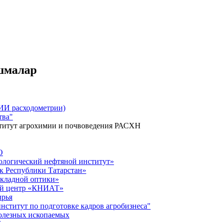
шмалар
НИИ расходометрии)
тва"
ститут агрохимии и почвоведения РАСХН
О
ологический нефтяной институт»
к Республики Татарстан»
икладной оптики»
ий центр «КНИАТ
»
ырья
нститут по подготовке кадров агробизнеса"
полезных ископаемых