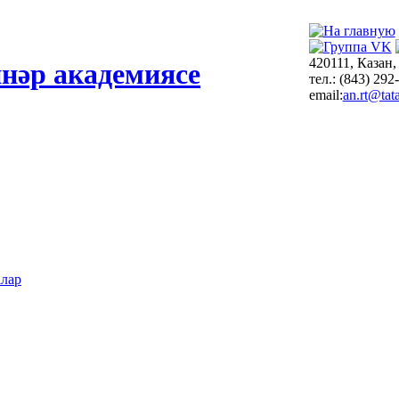
420111, Казан,
нәр академиясе
тел.: (843) 292
email:
an.rt@tata
алар