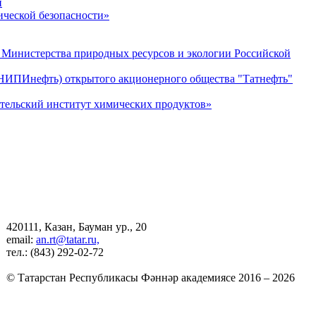
й
ческой безопасности»
Министерства природных ресурсов и экологии Российской
тНИПИнефть) открытого акционерного общества "Татнефть"
ательский институт химических продуктов»
420111, Казан, Бауман ур., 20
email:
an.rt@tatar.ru,
тел.: (843) 292-02-72
© Татарстан Республикасы Фәннәр академиясе 2016 – 2026