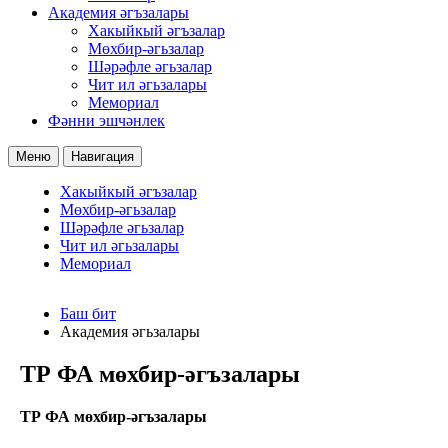
Академия әгъзалары
Хакыйкый әгъзалар
Мөхбир-әгьзалар
Шәрәфле әгьзалар
Чит ил әгьзалары
Мемориал
Фәнни эшчәнлек
Меню
Навигация
Хакыйкый әгъзалар
Мөхбир-әгьзалар
Шәрәфле әгьзалар
Чит ил әгьзалары
Мемориал
Баш бит
Академия әгьзалары
ТР ФА мөхбир-әгъзалары
ТР ФА мөхбир-әгъзалары