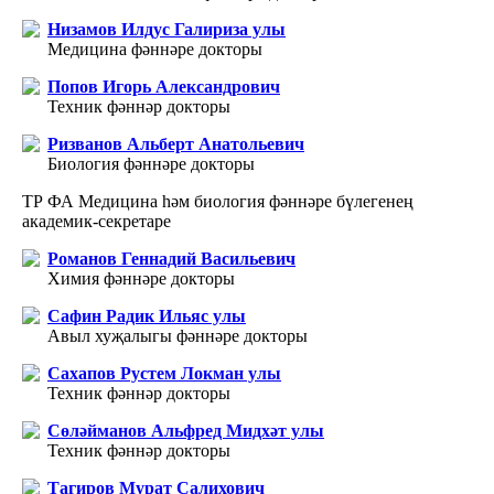
Низамов Илдус Галириза улы
Медицина фәннәре докторы
Попов Игорь Александрович
Техник фәннәр докторы
Ризванов Альберт Анатольевич
Биология фәннәре докторы
ТР ФА Медицина һәм биология фәннәре бүлегенең
академик-секретаре
Романов Геннадий Васильевич
Химия фәннәре докторы
Сафин Радик Ильяс улы
Авыл хуҗалыгы фәннәре докторы
Сахапов Рустем Локман улы
Техник фәннәр докторы
Сөләйманов Альфред Мидхәт улы
Техник фәннәр докторы
Тагиров Мурат Салихович