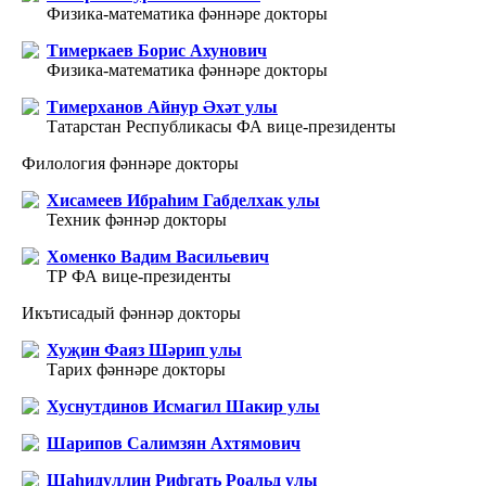
Физика-математика фәннәре докторы
Тимеркаев Борис Ахунович
Физика-математика фәннәре докторы
Тимерханов Айнур Әхәт улы
Татарстан Республикасы ФА вице-президенты
Филология фәннәре докторы
Хисамеев Ибраһим Габделхак улы
Техник фәннәр докторы
Хоменко Вадим Васильевич
ТР ФА вице-президенты
Икътисадый фәннәр докторы
Хуҗин Фаяз Шәрип улы
Тарих фәннәре докторы
Хуснутдинов Исмагил Шакир улы
Шарипов Салимзян Ахтямович
Шаһидуллин Рифгать Роальд улы