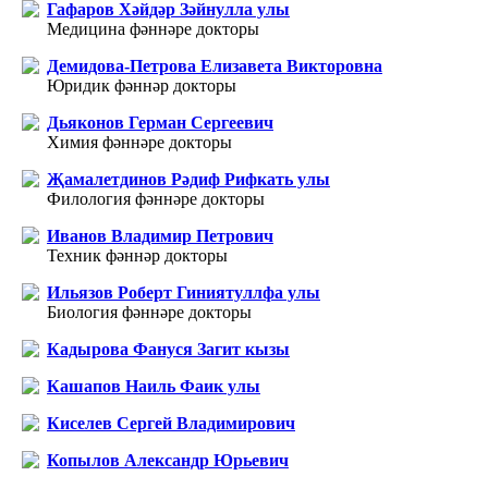
Гафаров Хәйдәр Зәйнулла улы
Медицина фәннәре докторы
Демидова-Петрова Елизавета Викторовна
Юридик фәннәр докторы
Дьяконов Герман Сергеевич
Химия фәннәре докторы
Җамалетдинов Рәдиф Рифкать улы
Филология фәннәре докторы
Иванов Владимир Петрович
Техник фәннәр докторы
Ильязов Роберт Гиниятуллфа улы
Биология фәннәре докторы
Кадырова Фануся Загит кызы
Кашапов Наиль Фаик улы
Киселев Сергей Владимирович
Копылов Александр Юрьевич