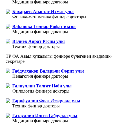
Медицина фәннәре докторы
Бохараев Анастас Әхмәт улы
Физика-математика фәннәре докторы
Ваһапова Гөлнар Рифат кызы
Медицина фәннәре докторы
Вәлиев Айрат Рәсим улы
Техник фәннәр докторы
ТР ФА Авыл хуҗалыгы фәннәре бүлегенең академик-
секретаре
Габдулхаков Валерьян Фәрит улы
Педагогия фәннәре докторы
Галиуллин Талгат Нәби улы
Филология фәннәре докторы
Гарифуллин Фоат Әсәдулла улы
Техник фәннәр докторы
Гатауллин Илгиз Габдулла улы
Медицина фәннәре докторы