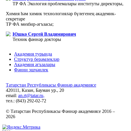
ТР ФА Экология проблемалары институты директоры,
Химия һәм химик технологияләр бүлегенең академик-
секретаре
ТР ФА мөхбир-әгъзасы;
Юшко Сергей Владимирович
Техник фәннәр докторы
Академия турында
Структур берәмлекләр
Академия әгъзалары
Фәнни эшчәнлек
Татарстан Республикасы Фәннәр академиясе
420111, Казан, Бауман ур., 20
email:
an.rt@tatar.ru,
тел.: (843) 292-02-72
© Татарстан Республикасы Фәннәр академиясе 2016 –
2026