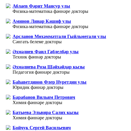
Аблаев Фәрит Мансур улы
Физика-математика фәннәре докторы
Аминов Линар Кәшиф улы
Физика-математика фәннәре докторы
Арсланов Мөхәммәтгали Гыйльмегали улы
Сәнгать белеме докторы
Әхмәдиев Фаил Габделбәр улы
Техник фәннәр докторы
Әхмәдиева Роза Шәйхәйдар кызы
Педагогия фәннәре докторы
Баhаветдинов Флер Нуретдин улы
Юридик фәннәр докторы
Барабанов Вильям Петрович
Химия фәннәре докторы
Батыева Эльвира Салих кызы
Химия фәннәре докторы
Бойчук Сергей Васильевич