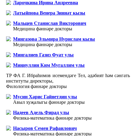
Ларочкина Ирина Андреевна
Латыйпова Венера Зиннәт кызы
Мальцев Станислав Викторович
Медицина фәннәре докторы
Мингазова Эльмира Нурислам кызы
Медицина фәннәре докторы
Мингалиев Газиз Фуат улы
Миңнуллин Ким Мугаллим улы
ТР ФА Г. Ибраһимов исемендәге Тел, әдәбият һәм сәнгать
институты директоры,
Филология фәннәре докторы
Мусин Харис Гайнетдин улы
Авыл хуҗалыгы фәннәре докторы
Надеев Адель Фирад улы
Физика-математика фәннәре докторы
Насыров Семен Рафаилович
Физика-математика фәннәре докторы