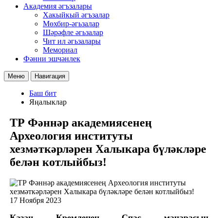
Академия әгъзалары
Хакыйкый әгъзалар
Мөхбир-әгьзалар
Шәрәфле әгьзалар
Чит ил әгьзалары
Мемориал
Фәнни эшчәнлек
Меню
Навигация
Баш бит
Яңалыклар
ТР Фәннәр академиясенең
Археология институты
хезмәткәрләрен Халыкара бүләкләре
белән котлыйбыз!
17 Ноября 2023
Казан Кремленең Спас манарасын