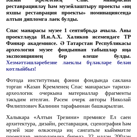
реставрацияләү һәм музейлаштыру проекты «иң
яхшы реставрация проекты» номинациясендә
алтын дипломга лаек булды.
Спас манарасы музее 1 сентябрьдә ачыла. Аны
проектлауда И.и.А.Х. Халиков исемендәге ТР
Фәннәр академиясе. Ә Татарстан Республикасы
археология музее фондыннан табышлар яңа
экспозициянең бер өлеше булды.
Хезмәттәшләребезне лаеклы бүләкләре белән
котлыйбыз!
Фотода институтның фәнни фондында саклана
торган «Казан Кремленең Спас манарасы» тарихи-
археологик очеркына материаллар фрагменты
тәкъдим ителгән. Рәсем очерк авторы Николай
Филиппович Калинин тарафыннан башкарылган.
Халыкара «Алтын Трезини» премиясе Ел саен
архитектура, дизайн, реставрация, сценография һәм
музей эше өлкәсендә иң сәнгатьле кыйммәтле
проектлар авторларына бирелә. 32 илдән 200дән