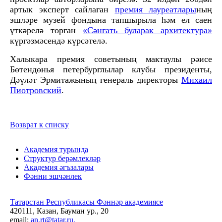
артык эксперт сайлаган
премия лауреатлары
ның
эшләре музей фондына тапшырыла һәм ел саен
үткәрелә торган
«Сәнгать буларак архитектура»
күргәзмәсендә күрсәтелә.
Халыкара премия советының мактаулы рәисе
Бөтендөнья петербурглылар клубы президенты,
Дәүләт Эрмитажының генераль директоры
Михаил
Пиотровский
.
Возврат к списку
Академия турында
Структур берәмлекләр
Академия әгъзалары
Фәнни эшчәнлек
Татарстан Республикасы Фәннәр академиясе
420111, Казан, Бауман ур., 20
email:
an.rt@tatar.ru,